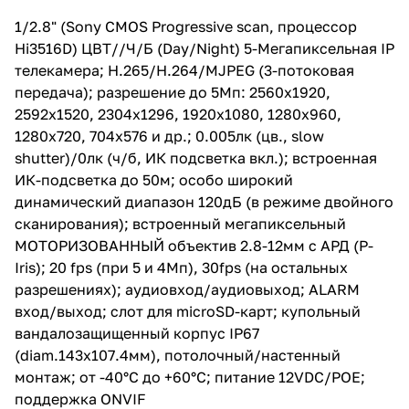
shutter)/0лк (ч/б, ИК подсветка
вкл.); встроенная ИК-подсветка
1/2.8" (Sony CMOS Progressive scan, процессор
до 50м; особо широкий
Hi3516D) ЦВТ//Ч/Б (Day/Night) 5-Мегапиксельная IP
динамический диапазон 120дБ
(в режиме двойного
телекамера; H.265/H.264/MJPEG (3-потоковая
сканирования); встроенный
передача); разрешение до 5Мп: 2560x1920,
мегапиксельный
2592x1520, 2304x1296, 1920x1080, 1280x960,
МОТОРИЗОВАННЫЙ объектив
2.8-12мм с АРД (P-Iris); 20 fps
1280x720, 704x576 и др.; 0.005лк (цв., slow
(при 5 и 4Мп), 30fps (на
shutter)/0лк (ч/б, ИК подсветка вкл.); встроенная
остальных разрешениях);
ИК-подсветка до 50м; особо широкий
аудиовход/аудиовыход; ALARM
вход/выход; слот для microSD-
динамический диапазон 120дБ (в режиме двойного
карт; купольный
сканирования); встроенный мегапиксельный
вандалозащищенный корпус
МОТОРИЗОВАННЫЙ объектив 2.8-12мм с АРД (P-
IP67 (diam.143x107.4мм),
потолочный/настенный монтаж;
Iris); 20 fps (при 5 и 4Мп), 30fps (на остальных
от -40°С до +60°С; питание
разрешениях); аудиовход/аудиовыход; ALARM
12VDC/POE; поддержка ONVIF
вход/выход; слот для microSD-карт; купольный
вандалозащищенный корпус IP67
(diam.143x107.4мм), потолочный/настенный
монтаж; от -40°С до +60°С; питание 12VDC/POE;
поддержка ONVIF