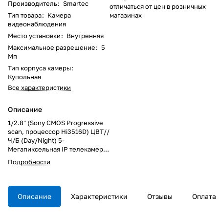
Производитель
:
Smartec
отличаться от цен в розничных
Тип товара
:
Камера
магазинах
видеонаблюдения
Место установки
:
Внутренняя
Максимальное разрешение
:
5
Мп
Тип корпуса камеры
:
Купольная
Все характеристики
Описание
1/2.8" (Sony CMOS Progressive
scan, процессор Hi3516D) ЦВТ//
Ч/Б (Day/Night) 5-
Мегапиксельная IP телекамера;
H.265/H.264/MJPEG (3-
Подробности
потоковая передача);
разрешение до 5Мп:
2560x1920, 2592x1520,
2304x1296, 1920x1080,
Описание
Характеристики
Отзывы
Оплата
1280x960, 1280x720, 704x576 и
др.; 0.005лк (цв., slow