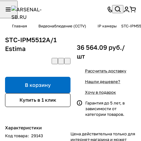
Главная
Видеонаблюдение (CCTV)
IP камеры
STC-IPM55
STC-IPM5512A/1
36 564.09 руб./
Estima
шт
Рассчитать доставку
Нашли дешевле?
В корзину
Хочу в подарок
Купить в 1 клик
Гарантия до 5 лет, в
зависимости от
категории товаров.
Характеристики
Цена действительна только для
Код товара
:
29143
интернет-магазина и может