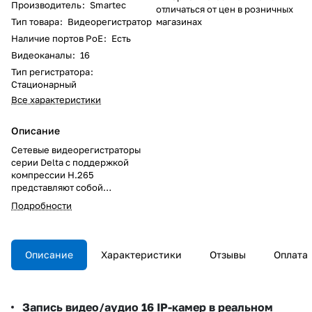
Производитель
:
Smartec
отличаться от цен в розничных
Тип товара
:
Видеорегистратор
магазинах
Наличие портов PoE
:
Есть
Видеоканалы
:
16
Тип регистратора
:
Стационарный
Все характеристики
Описание
Сетевые видеорегистраторы
серии Delta с поддержкой
компрессии H.265
представляют собой
универсальное системное
Подробности
решение для записи и
отображения видео с
разрешением до 4K в реальном
времени как в режиме stand
Описание
Характеристики
Отзывы
Оплата
alone, так и в составе
объединенной виртуальной IP-
матрицы без использования
ПК.
Запись видео/аудио 16 IP-камер в реальном