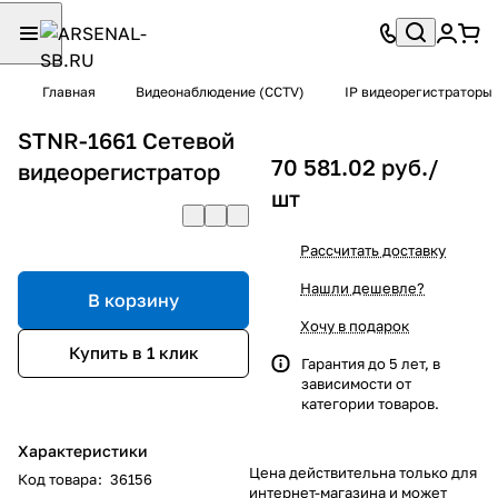
Главная
Видеонаблюдение (CCTV)
IP видеорегистраторы
STNR-1661 Cетевой
70 581.02 руб./
видеорегистратор
шт
Рассчитать доставку
Нашли дешевле?
В корзину
Хочу в подарок
Купить в 1 клик
Гарантия до 5 лет, в
зависимости от
категории товаров.
Характеристики
Цена действительна только для
Код товара
:
36156
интернет-магазина и может