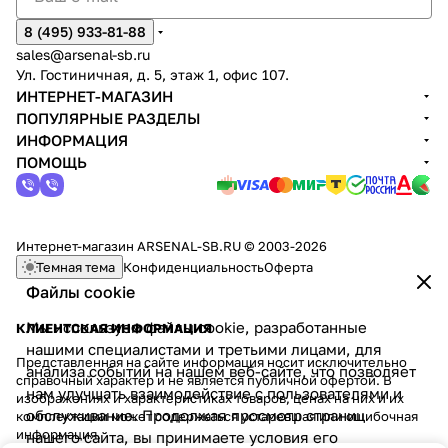
8 (495) 933-81-88
sales@arsenal-sb.ru
Ул. Гостиничная, д. 5, этаж 1, офис 107.
ИНТЕРНЕТ-МАГАЗИН
ПОПУЛЯРНЫЕ РАЗДЕЛЫ
ИНФОРМАЦИЯ
ПОМОЩЬ
Интернет-магазин ARSENAL-SB.RU © 2003-2026
Темная тема
Конфиденциальность
Оферта
Файлы cookie
Мы используем файлы cookie, разработанные
КЛИЕНТСКАЯ ИНФОРМАЦИЯ
нашими специалистами и третьими лицами, для
Представленная на сайте информация носит исключительно
анализа событий на нашем веб-сайте, что позволяет
справочный характер и не является публичной офертой. В
нам улучшать взаимодействие с пользователями и
изображениях и характеристиках товаров, ценах на них и их
обслуживание. Продолжая просмотр страниц
комплектации может содержаться устаревшая или ошибочная
информация.
нашего сайта, вы принимаете условия его