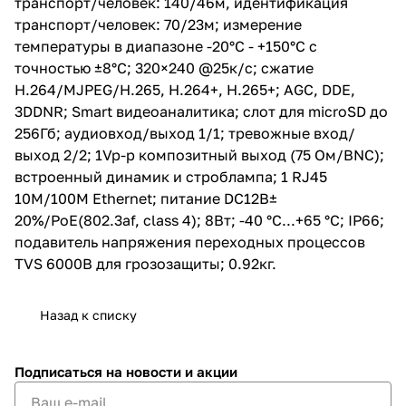
транспорт/человек: 140/46м, идентификация
выход 2/2; 1Vp-p композитный
транспорт/человек: 70/23м; измерение
выход (75 Ом/BNC); встроенный
температуры в диапазоне -20°C - +150°C с
динамик и строблампа; 1 RJ45
10M/100M Ethernet; питание
точностью ±8°C; 320×240 @25к/с; сжатие
DC12В± 20%/PoE(802.3af, class
H.264/MJPEG/H.265, H.264+, H.265+; AGC, DDE,
4); 8Вт; -40 °C...+65 °C; IP66;
3DDNR; Smart видеоаналитика; слот для microSD до
подавитель напряжения
переходных процессов TVS
256Гб; аудиовход/выход 1/1; тревожные вход/
6000B для грозозащиты; 0.92кг.
выход 2/2; 1Vp-p композитный выход (75 Ом/BNC);
встроенный динамик и строблампа; 1 RJ45
10M/100M Ethernet; питание DC12В±
20%/PoE(802.3af, class 4); 8Вт; -40 °C...+65 °C; IP66;
подавитель напряжения переходных процессов
TVS 6000B для грозозащиты; 0.92кг.
Назад к списку
Подписаться
на новости и акции