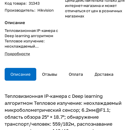
Цена действительна только для
Код товара
:
31343
интернет-магазина и может
Производитель
:
Hikvision
отличаться от цен в розничных
магазинах
Описание
Тепловизионная IP-камера с
Deep learning алгоритмом
Тепловое излучение:
неохлаждаемый
микроболометрический
Подробности
сенсор; 6.2мм@F1.1; область
обзора 25° × 18.7°; обнаружение
транспорт/человек: 559/182м,
распознавание транспорт/
Описание
Отзывы
Оплата
Доставка
человек: 140/46м,
идентификация транспорт/
человек: 70/23м; измерение
температуры в диапазоне -20°C
Тепловизионная IP-камера с Deep learning
- +150°C с точностью ±8°C;
алгоритмом Тепловое излучение: неохлаждаемый
320×240 @25к/с; сжатие
H.264/MJPEG/H.265, H.264+,
микроболометрический сенсор; 6.2мм@F1.1;
H.265+; AGC, DDE, 3DDNR; Smart
область обзора 25° × 18.7°; обнаружение
видеоаналитика; слот для
транспорт/человек: 559/182м, распознавание
microSD до 256Гб; аудиовход/
выход 1/1; тревожные вход/