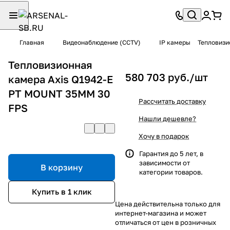
Главная
Видеонаблюдение (CCTV)
IP камеры
Тепловизи
Тепловизионная
580 703 руб./
шт
камера Axis Q1942-E
PT MOUNT 35MM 30
Рассчитать доставку
FPS
Нашли дешевле?
Хочу в подарок
Гарантия до 5 лет, в
зависимости от
В корзину
категории товаров.
Купить в 1 клик
Цена действительна только для
интернет-магазина и может
отличаться от цен в розничных