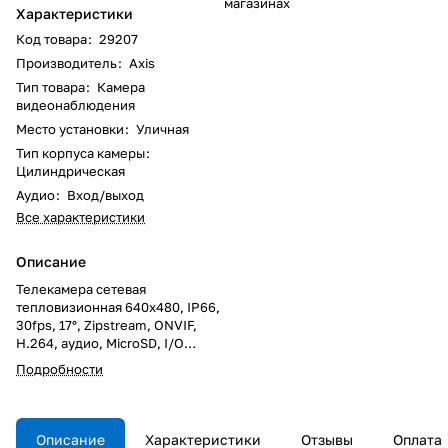
магазинах
Характеристики
Код товара
:
29207
Производитель
:
Axis
Тип товара
:
Камера
видеонаблюдения
Место установки
:
Уличная
Тип корпуса камеры
:
Цилиндрическая
Аудио
:
Вход/выход
Все характеристики
Описание
Телекамера сетевая
тепловизионная 640x480, IP66,
30fps, 17°, Zipstream, ONVIF,
H.264, аудио, MicroSD, I/O
порты, PoE. Для крепления на
Подробности
поворотную платформу.
Описание
Характеристики
Отзывы
Оплата