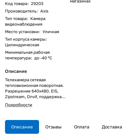
магазинах
Код товара
:
29203
Производитель
:
Axis
Тип товара
:
Камера
видеонаблюдения
Место установки
:
Уличная
Тип корпуса камеры
:
Цилиндрическая
Минимальная рабочая
температура
:
до -40 °C
Описание
Телекамера сетевая
тепловизионная поворотная.
Разрешение 640x480. EIS,
Zipstream, Onvif, поддержка
карт памяти, SFP-слот. IP66,
Подробности
NEMA 4X. Рабочие температуры
-40 °C до 55 °C. Питание 24V AC.
Описание
Отзывы
Оплата
Доставка