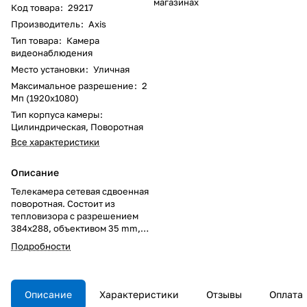
магазинах
Код товара
:
29217
Производитель
:
Axis
Тип товара
:
Камера
видеонаблюдения
Место установки
:
Уличная
Максимальное разрешение
:
2
Мп (1920x1080)
Тип корпуса камеры
:
Цилиндрическая, Поворотная
Все характеристики
Описание
Телекамера сетевая сдвоенная
поворотная. Состоит из
тепловизора с разрешением
384x288, объективом 35 mm,
углом обзора 10.5° и камеры
Подробности
HDTV 1080p с оптическим
зумом 30x. Zipstream, ONVIF,
H.264, поддержка карты
памяти, IP66, NEMA 4X. Питание
Описание
Характеристики
Отзывы
Оплата
24 V AC/DC. Встроенный SFP-