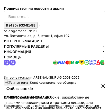
Подписаться
на новости и акции
8 (495) 933-81-88
sales@arsenal-sb.ru
Ул. Гостиничная, д. 5, этаж 1, офис 107.
ИНТЕРНЕТ-МАГАЗИН
ПОПУЛЯРНЫЕ РАЗДЕЛЫ
ИНФОРМАЦИЯ
ПОМОЩЬ
Интернет-магазин ARSENAL-SB.RU © 2003-2026
Темная тема
Конфиденциальность
Оферта
Файлы cookie
Мы используем файлы cookie, разработанные
КЛИЕНТСКАЯ ИНФОРМАЦИЯ
нашими специалистами и третьими лицами, для
Представленная на сайте информация носит исключительно
анализа событий на нашем веб-сайте, что позволяет