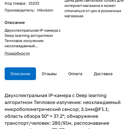
Цена действительна только для
Код товара
:
31332
интернет-магазина и может
Производитель
:
Hikvision
отличаться от цен в розничных
магазинах
Описание
Двухспектральная IP-камера с
Deep learning алгоритмом
Тепловое излучение:
неохлаждаемый
микроболометрический
Подробности
сенсор; 3.1мм@F1.1; область
обзора 50° × 37.2°;
обнаружение транспорт/
человек: 280/91м,
Описание
Отзывы
Оплата
Доставка
распознавание транспорт/
человек: 70/23м,
идентификация транспорт/
человек: 35/11м; измерение
Двухспектральная IP-камера с Deep learning
температуры в диапазоне -20°C
алгоритмом Тепловое излучение: неохлаждаемый
- +150°C с точностью ±8°C;
320×240 @25к/с; Видимый свет:
микроболометрический сенсор; 3.1мм@F1.1;
1/2.7"" Progressive CMOS; 4мм;
область обзора 50° × 37.2°; обнаружение
угол обзора объектива 84° ×
транспорт/человек: 280/91м, распознавание
44.8°; механический ИК-
фильтр; 0.0176лк@F2.25; 2688 ×