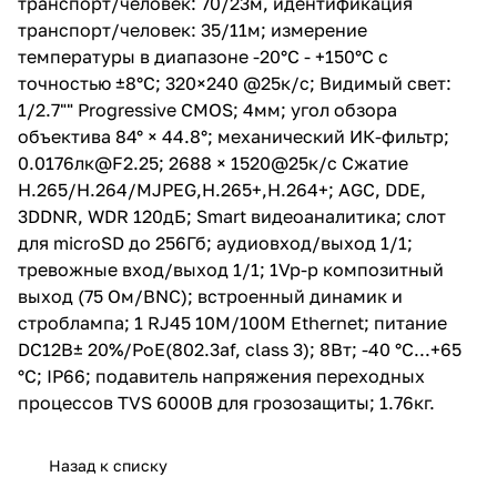
транспорт/человек: 70/23м, идентификация
1520@25к/с Сжатие
транспорт/человек: 35/11м; измерение
H.265/H.264/MJPEG,H.265+,H.2
температуры в диапазоне -20°C - +150°C с
64+; AGC, DDE, 3DDNR, WDR
120дБ; Smart видеоаналитика;
точностью ±8°C; 320×240 @25к/с; Видимый свет:
слот для microSD до 256Гб;
1/2.7"" Progressive CMOS; 4мм; угол обзора
аудиовход/выход 1/1;
объектива 84° × 44.8°; механический ИК-фильтр;
тревожные вход/выход 1/1; 1Vp-
p композитный выход (75
0.0176лк@F2.25; 2688 × 1520@25к/с Сжатие
Ом/BNC); встроенный динамик
H.265/H.264/MJPEG,H.265+,H.264+; AGC, DDE,
и строблампа; 1 RJ45 10M/100M
3DDNR, WDR 120дБ; Smart видеоаналитика; слот
Ethernet; питание DC12В±
20%/PoE(802.3af, class 3); 8Вт;
для microSD до 256Гб; аудиовход/выход 1/1;
-40 °C...+65 °C; IP66; подавитель
тревожные вход/выход 1/1; 1Vp-p композитный
напряжения переходных
выход (75 Ом/BNC); встроенный динамик и
процессов TVS 6000B для
грозозащиты; 1.76кг.
строблампа; 1 RJ45 10M/100M Ethernet; питание
DC12В± 20%/PoE(802.3af, class 3); 8Вт; -40 °C...+65
°C; IP66; подавитель напряжения переходных
процессов TVS 6000B для грозозащиты; 1.76кг.
Назад к списку