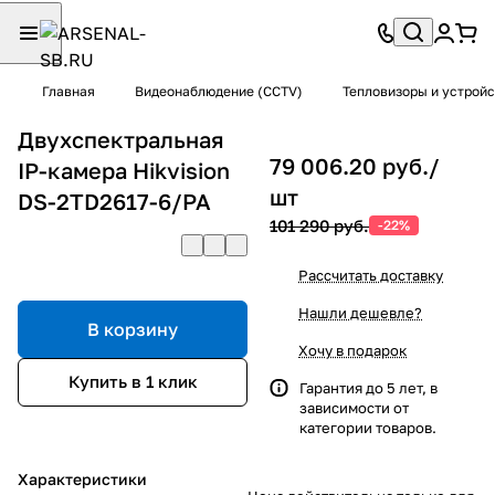
Главная
Видеонаблюдение (CCTV)
Тепловизоры и устрой
Двухспектральная
79 006.20 руб./
IP-камера Hikvision
шт
DS-2TD2617-6/PA
101 290 руб.
-22%
Рассчитать доставку
Нашли дешевле?
В корзину
Хочу в подарок
Купить в 1 клик
Гарантия до 5 лет, в
зависимости от
категории товаров.
Характеристики