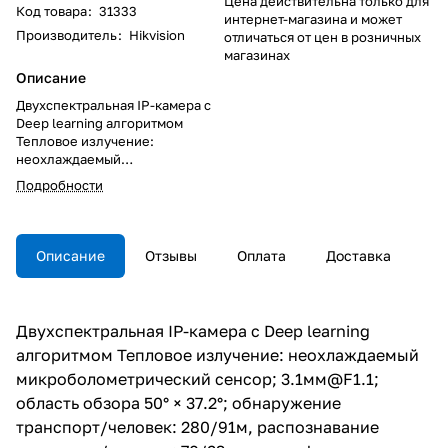
Цена действительна только для
Код товара
:
31333
интернет-магазина и может
Производитель
:
Hikvision
отличаться от цен в розничных
магазинах
Описание
Двухспектральная IP-камера с
Deep learning алгоритмом
Тепловое излучение:
неохлаждаемый
микроболометрический
Подробности
сенсор; 3.1мм@F1.1; область
обзора 50° × 37.2°;
обнаружение транспорт/
человек: 280/91м,
Описание
Отзывы
Оплата
Доставка
распознавание транспорт/
человек: 70/23м,
идентификация транспорт/
человек: 35/11м; измерение
Двухспектральная IP-камера с Deep learning
температуры в диапазоне -20°C
алгоритмом Тепловое излучение: неохлаждаемый
- +150°C с точностью ±8°C;
320×240 @25к/с; Видимый свет:
микроболометрический сенсор; 3.1мм@F1.1;
1/2.7"" Progressive CMOS; 4мм;
область обзора 50° × 37.2°; обнаружение
угол обзора объектива 84° ×
транспорт/человек: 280/91м, распознавание
44.8°; механический ИК-
фильтр; 0.0176лк@F2.25; 2688 ×