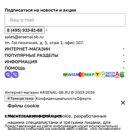
Подписаться
на новости и акции
8 (495) 933-81-88
sales@arsenal-sb.ru
Ул. Гостиничная, д. 5, этаж 1, офис 107.
ИНТЕРНЕТ-МАГАЗИН
ПОПУЛЯРНЫЕ РАЗДЕЛЫ
ИНФОРМАЦИЯ
ПОМОЩЬ
Интернет-магазин ARSENAL-SB.RU © 2003-2026
Темная тема
Конфиденциальность
Оферта
Файлы cookie
Мы используем файлы cookie, разработанные
КЛИЕНТСКАЯ ИНФОРМАЦИЯ
нашими специалистами и третьими лицами, для
Представленная на сайте информация носит исключительно
анализа событий на нашем веб-сайте, что позволяет