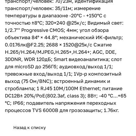
транспорт/человек: 70/23м, идентификация
1520@25к/с Сжатие
транспорт/человек: 35/11м; измерение
H.265/H.264/MJPEG,H.265+,H.2
температуры в диапазоне -20°C - +150°C с
64+; AGC, DDE, 3DDNR, WDR
120дБ; Smart видеоаналитика;
точностью ±8°C; 320×240 @25к/с; Видимый свет:
слот для microSD до 256Гб;
1/2.7"" Progressive CMOS; 4мм; угол обзора
аудиовход/выход 1/1;
объектива 84° × 44.8°; механический ИК-фильтр;
тревожные вход/выход 1/1; 1Vp-
p композитный выход (75
0.0176лк@F2.25; 2688 × 1520@25к/с Сжатие
Ом/BNC); встроенный динамик
H.265/H.264/MJPEG,H.265+,H.264+; AGC, DDE,
и строблампа; 1 RJ45 10M/100M
3DDNR, WDR 120дБ; Smart видеоаналитика; слот
Ethernet; питание DC12В±
20%/PoE(802.3af, class 3); 8Вт;
для microSD до 256Гб; аудиовход/выход 1/1;
-40 °C...+65 °C; IP66; подавитель
тревожные вход/выход 1/1; 1Vp-p композитный
напряжения переходных
выход (75 Ом/BNC); встроенный динамик и
процессов TVS 6000B для
грозозащиты; 1.76кг.
строблампа; 1 RJ45 10M/100M Ethernet; питание
DC12В± 20%/PoE(802.3af, class 3); 8Вт; -40 °C...+65
°C; IP66; подавитель напряжения переходных
процессов TVS 6000B для грозозащиты; 1.76кг.
Назад к списку