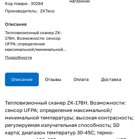
магазинах
Код товара
:
30284
Производитель
:
ZKTeco
Описание
Тепловизионный сканер ZK-
178H. Возможности: сенсор
UFPA; определение
максимальной/минимальной
температуры; высокая
Подробности
контрасность; регулируемая
излучательная способность; SD
карта; диапазон температур 30-
45C; термо-разрешение
Описание
Отзывы
Оплата
Доставка
160x120; звуковое оповещение;
USB тип-C для зарядки и
передачи данных; фонарик.
Тепловизионный сканер ZK-178H. Возможности:
сенсор UFPA; определение максимальной/
минимальной температуры; высокая контрасность;
регулируемая излучательная способность; SD
карта; диапазон температур 30-45C; термо-