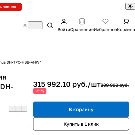
ь звонок
Войти
Сравнение
Избранное
Корзина
Dahua DH-TPC-HBB-AHW*
ия
315 992.10 руб./
шт
 DH-
399 990 руб.
-21%
В корзину
Купить в 1 клик