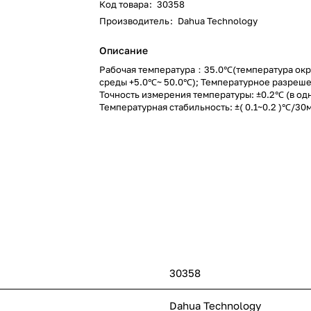
Код товара
:
30358
Производитель
:
Dahua Technology
Описание
Рабочая температура：35.0℃(температура о
среды +5.0℃~ 50.0℃); Температурное разреш
Точность измерения температуры: ±0.2℃ (в одн
Температурная стабильность: ±( 0.1~0.2 )℃/30
Эффективный коэффициент излучения：0.97±0
Электропитание: 220В (AC), 50Гц; Температура
окружающей среды: 0~40℃/ ≤80% относитель
30358
Dahua Technology