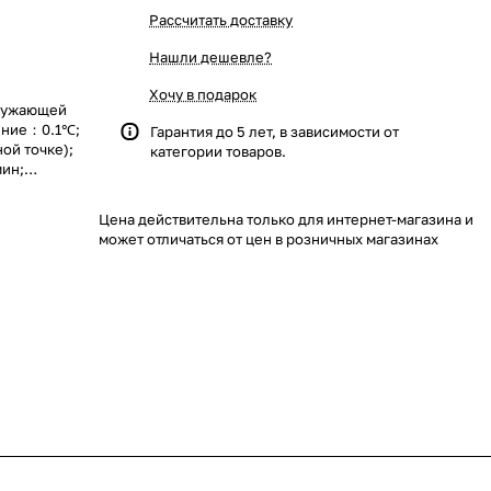
Рассчитать доставку
Нашли дешевле?
Хочу в подарок
кружающей
ение：0.1℃;
Гарантия до 5 лет, в зависимости от
ой точке);
категории товаров.
мин;
.02;
 и влажность
Цена действительна только для интернет-магазина и
ной влажности
может отличаться от цен в розничных магазинах