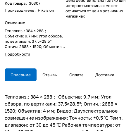
Цена действительна только для
Код товара
:
30307
интернет-магазина и может
Производитель
:
Hikvision
отличаться от цен в розничных
магазинах
Описание
Тепловиз.: 384 × 288；
Объектив: 9.7 мм; Угол обзора,
по вертикали: 37.5×28.5°;
Оптич.: 2688 × 1520; Объектив:
4 мм; Видео: Двухспектральное
Подробности
совмещение изображения;
Точность: ±0.5 ℃ Темп.
диапазон: от 30 до 45 ℃
Рабочая температура: от 10 до
Описание
Отзывы
Оплата
Доставка
35 ℃ Высота установки: от 1.7
до 2.5 м Дальность
обнаружения лиц: от 2.5 до 8 м
Тепловиз.: 384 × 288； Объектив: 9.7 мм; Угол
обзора, по вертикали: 37.5×28.5°; Оптич.: 2688 ×
1520; Объектив: 4 мм; Видео: Двухспектральное
совмещение изображения; Точность: ±0.5 ℃ Темп.
диапазон: от 30 до 45 ℃ Рабочая температура: от