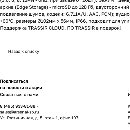
(3.6, 6, 8, 12мм - опц. при заказе от 20шт), режим ""де
архив (Edge Storage) - microSD до 128 Гб, двусторонни
подавление шумов, кодеки: G.711A/U, AAC, PCM); аудиов
+60°C, размеры Ø102мм x 56мм, IP66, подходит для ул
Поддержка TRASSIR CLOUD. ПО TRASSIR в подарок!
Назад к списку
Подписаться
на новости и акции
Связаться с нами
8 (495) 933-81-88
К
sales@arsenal-sb.ru
Ул. Гостиничная, д. 5, этаж 1, офис 107.
У