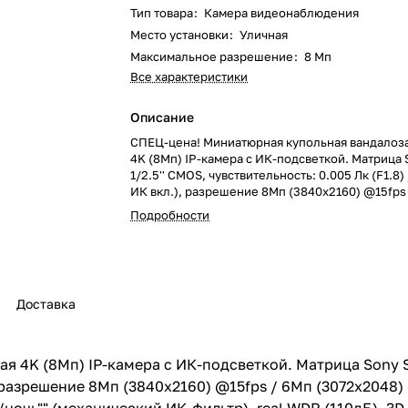
Тип товара
:
Камера видеонаблюдения
Место установки
:
Уличная
Максимальное разрешение
:
8 Мп
Все характеристики
Описание
СПЕЦ-цена! Миниатюрная купольная вандало
4K (8Мп) IP-камера с ИК-подсветкой. Матрица
1/2.5'' CMOS, чувствительность: 0.005 Лк (F1.8) /
ИК вкл.), разрешение 8Мп (3840x2160) @15fps
(3072x2048) @25fps, кодек H.265, объектив 2.8м
Подробности
12мм - опц. при заказе от 20шт), режим ""день/
(механический ИК-фильтр), real WDR (110дБ), 3
Defog, ROI, встроенный архив (Edge Storage) -
128 Гб, двусторонний аудиоканал (вход для ми
встроенный микрофон (16 бит, 32 кГц, предуси
Доставка
подавление шумов, кодеки: G.711A/U, AAC, PCM
аудиовыход), ИК-подсветка до 15м, питание 12
(802.3af), потребление до 7.5 Вт, -40…+60°C, 
Ø102мм x 56мм, IP66, подходит для уличного 
 4K (8Мп) IP-камера с ИК-подсветкой. Матрица Sony S
Поддержка TRASSIR CLOUD. ПО TRASSIR в под
.), разрешение 8Мп (3840x2160) @15fps / 6Мп (3072x2048