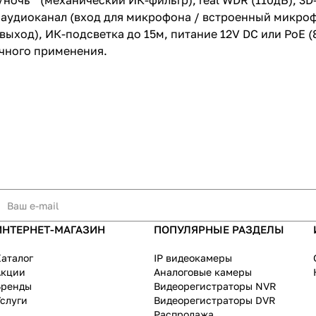
нь/ночь"" (механический ИК-фильтр), real WDR (110дБ), 3
й аудиоканал (вход для микрофона / встроенный микрофо
ыход), ИК-подсветка до 15м, питание 12V DC или PoE (80
ичного применения.
ИНТЕРНЕТ-МАГАЗИН
ПОПУЛЯРНЫЕ РАЗДЕЛЫ
аталог
IP видеокамеры
Акции
Аналоговые камеры
Бренды
Видеорегистраторы NVR
слуги
Видеорегистраторы DVR
Распродажа