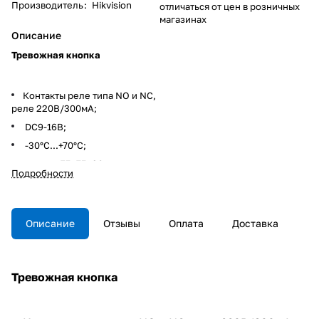
Производитель
:
Hikvision
отличаться от цен в розничных
магазинах
Описание
Тревожная кнопка
Контакты реле типа NO и NC,
реле 220В/300мА;
DC9-16В;
-30°C...+70°C;
размер 75×75×26мм;
Подробности
негорючий пластик ABS.
Описание
Отзывы
Оплата
Доставка
Тревожная кнопка