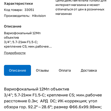
Цена действительна только для
Характеристики
интернет-магазина и может
отличаться от цен в розничных
Код товара
:
33051
магазинах
Производитель
:
Hikvision
Описание
Вариофокальный 12Мп
объектив
3/4"; 5.7-21мм F1.5-С;
крепление CS; мин.рабочее
расстояние 0.3м; АРД DC; ИК-
Подробности
коррекция; угол обзора гор.
92.2°～28.6°; размер
Ф66.6х99.98мм; -20 °C ~ 60 °C;
вес 524.4гр.
Описание
Отзывы
Оплата
Доставка
Вариофокальный 12Мп объектив
3/4"; 5.7-21мм F1.5-С; крепление CS; мин.рабочее
расстояние 0.3м; АРД DC; ИК-коррекция; угол
обзора гор. 92.2°～28.6°; размер Ф66.6х99.98мм;