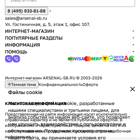
8 (495) 933-81-88
sales@arsenal-sb.ru
Ул. Гостиничная, д. 5, этаж 1, офис 107.
ИНТЕРНЕТ-МАГАЗИН
ПОПУЛЯРНЫЕ РАЗДЕЛЫ
ИНФОРМАЦИЯ
ПОМОЩЬ
Интернет-магазин ARSENAL-SB.RU © 2003-2026
Темная тема
Конфиденциальность
Оферта
Файлы cookie
Мы используем файлы cookie, разработанные
КЛИЕНТСКАЯ ИНФОРМАЦИЯ
нашими специалистами и третьими лицами, для
Представленная на сайте информация носит исключительно
анализа событий на нашем веб-сайте, что позволяет
справочный характер и не является публичной офертой. В
нам улучшать взаимодействие с пользователями и
изображениях и характеристиках товаров, ценах на них и их
обслуживание. Продолжая просмотр страниц
комплектации может содержаться устаревшая или ошибочная
информация.
нашего сайта, вы принимаете условия его