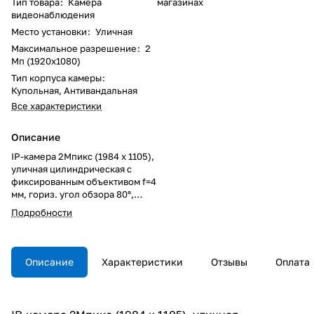
Тип товара
:
Камера
магазинах
видеонаблюдения
Место установки
:
Уличная
Максимальное разрешение
:
2
Мп (1920x1080)
Тип корпуса камеры
:
Купольная, Антивандальная
Все характеристики
Описание
IP-камера 2Мпикс (1984 x 1105),
уличная цилиндрическая с
фиксированным объективом f=4
мм, гориз. угол обзора 80°,
день/ночь (эл.мех. ИК фильтр),
Подробности
ИК подсветка до 30 м., матрица
1/2.9" 2.19Mпикс CMOS (2000 x
1121), 30к/сек @2Mпикс., цв.
0,18/ 0лк с ИК подсветкой;
Описание
Характеристики
Отзывы
Оплата
H.264, M-JPEG до 3
независимых видео потоков;
RJ-45 (10/100); аппаратный WDR
120Дб, шумоподавление SSNR;