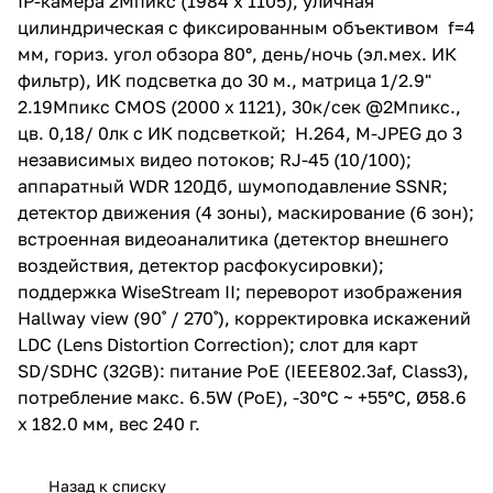
IP-камера 2Мпикс (1984 x 1105), уличная
детектор движения (4 зоны),
цилиндрическая с фиксированным объективом f=4
маскирование (6 зон);
встроенная видеоаналитика
мм, гориз. угол обзора 80°, день/ночь (эл.мех. ИК
(детектор внешнего
фильтр), ИК подсветка до 30 м., матрица 1/2.9"
воздействия, детектор
2.19Mпикс CMOS (2000 x 1121), 30к/сек @2Mпикс.,
расфокусировки); поддержка
WiseStream II; переворот
цв. 0,18/ 0лк с ИК подсветкой; H.264, M-JPEG до 3
изображения Hallway view (90˚
независимых видео потоков; RJ-45 (10/100);
/ 270˚), корректировка
аппаратный WDR 120Дб, шумоподавление SSNR;
искажений LDC (Lens Distortion
Correction); слот для карт
детектор движения (4 зоны), маскирование (6 зон);
SD/SDHC (32GB): питание PoE
встроенная видеоаналитика (детектор внешнего
(IEEE802.3af, Class3),
воздействия, детектор расфокусировки);
потребление макс. 6.5W (PoE),
-30°C ~ +55°C, Ø58.6 x 182.0 мм,
поддержка WiseStream II; переворот изображения
вес 240 г.
Hallway view (90˚ / 270˚), корректировка искажений
LDC (Lens Distortion Correction); слот для карт
SD/SDHC (32GB): питание PoE (IEEE802.3af, Class3),
потребление макс. 6.5W (PoE), -30°C ~ +55°C, Ø58.6
x 182.0 мм, вес 240 г.
Назад к списку