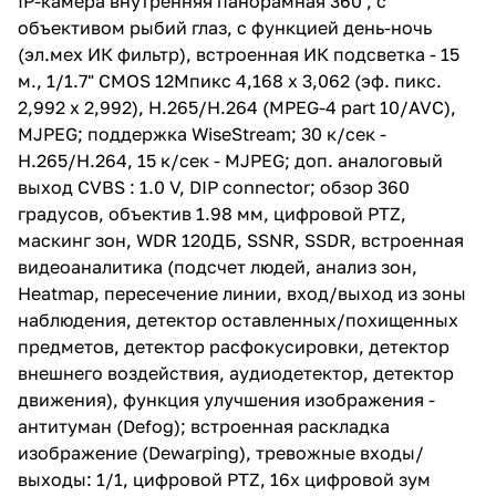
IP-камера внутренняя панорамная 360˚, с
градусов, объектив 1.98 мм,
объективом рыбий глаз, с функцией день-ночь
цифровой PTZ, маскинг зон,
WDR 120ДБ, SSNR, SSDR,
(эл.мех ИК фильтр), встроенная ИК подсветка - 15
встроенная видеоаналитика
м., 1/1.7" CMOS 12Мпикс 4,168 x 3,062 (эф. пикс.
(подсчет людей, анализ зон,
2,992 x 2,992), H.265/H.264 (MPEG-4 part 10/AVC),
Heatmap, пересечение линии,
вход/выход из зоны
MJPEG; поддержка WiseStream; 30 к/сек -
наблюдения, детектор
H.265/H.264, 15 к/сек - MJPEG; доп. аналоговый
оставленных/похищенных
выход CVBS : 1.0 V, DIP connector; обзор 360
предметов, детектор
расфокусировки, детектор
градусов, объектив 1.98 мм, цифровой PTZ,
внешнего воздействия,
маскинг зон, WDR 120ДБ, SSNR, SSDR, встроенная
аудиодетектор, детектор
видеоаналитика (подсчет людей, анализ зон,
движения), функция улучшения
изображения - антитуман
Heatmap, пересечение линии, вход/выход из зоны
(Defog); встроенная раскладка
наблюдения, детектор оставленных/похищенных
изображение (Dewarping),
предметов, детектор расфокусировки, детектор
тревожные входы/выходы: 1/1,
цифровой PTZ, 16х цифровой
внешнего воздействия, аудиодетектор, детектор
зум H.264, M- JPEG, 10/100
движения), функция улучшения изображения -
Base-T Ethernet, аудио вход/
антитуман (Defog); встроенная раскладка
выход, встроеный микрофон,
SDXC-порт для карты памяти
изображение (Dewarping), тревожные входы/
128ГБ; питание: DC 12V/PoE
выходы: 1/1, цифровой PTZ, 16х цифровой зум
class3, потребление: max 12 Вт,