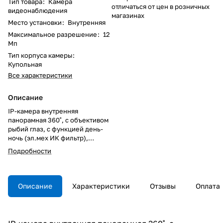
Тип товара
:
Камера
отличаться от цен в розничных
видеонаблюдения
магазинах
Место установки
:
Внутренняя
Максимальное разрешение
:
12
Мп
Тип корпуса камеры
:
Купольная
Все характеристики
Описание
IP-камера внутренняя
панорамная 360˚, с объективом
рыбий глаз, с функцией день-
ночь (эл.мех ИК фильтр),
встроенная ИК подсветка - 15
Подробности
м., 1/1.7" CMOS 12Мпикс 4,168 x
3,062 (эф. пикс. 2,992 x 2,992),
H.265/H.264 (MPEG-4 part
10/AVC), MJPEG; поддержка
Описание
Характеристики
Отзывы
Оплата
WiseStream; 30 к/сек -
H.265/H.264, 15 к/сек - MJPEG;
доп. аналоговый выход CVBS :
1.0 V, DIP connector; обзор 360