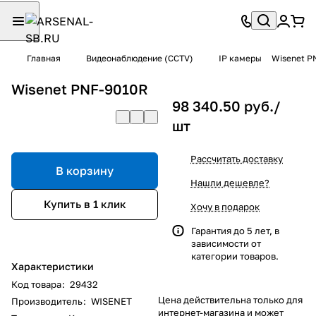
Главная
Видеонаблюдение (CCTV)
IP камеры
Wisenet P
Wisenet PNF-9010R
98 340.50 руб./
шт
Рассчитать доставку
В корзину
Нашли дешевле?
Купить в 1 клик
Хочу в подарок
Гарантия до 5 лет, в
зависимости от
категории товаров.
Характеристики
Код товара
:
29432
Цена действительна только для
Производитель
:
WISENET
интернет-магазина и может