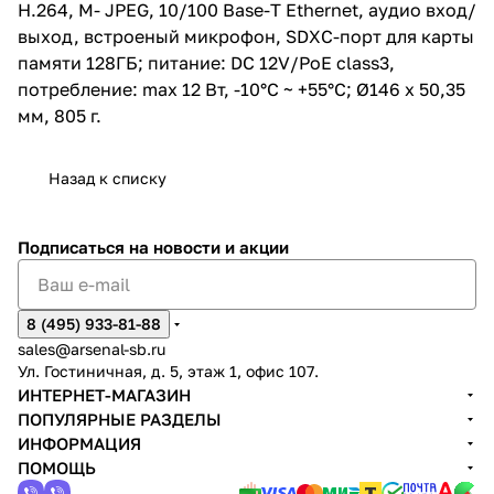
H.264, M- JPEG, 10/100 Base-T Ethernet, аудио вход/
-10°C ~ +55°C; Ø146 x 50,35 мм,
805 г.
выход, встроеный микрофон, SDXC-порт для карты
памяти 128ГБ; питание: DC 12V/PoE class3,
потребление: max 12 Вт, -10°C ~ +55°C; Ø146 x 50,35
мм, 805 г.
Назад к списку
Подписаться
на новости и акции
8 (495) 933-81-88
sales@arsenal-sb.ru
Ул. Гостиничная, д. 5, этаж 1, офис 107.
ИНТЕРНЕТ-МАГАЗИН
ПОПУЛЯРНЫЕ РАЗДЕЛЫ
ИНФОРМАЦИЯ
ПОМОЩЬ