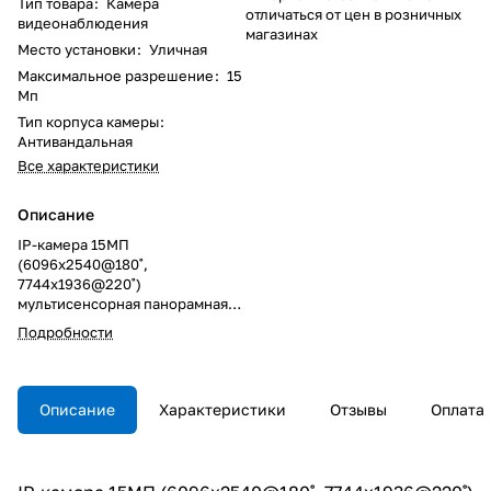
Тип товара
:
Камера
отличаться от цен в розничных
видеонаблюдения
магазинах
Место установки
:
Уличная
Максимальное разрешение
:
15
Мп
Тип корпуса камеры
:
Антивандальная
Все характеристики
Описание
IP-камера 15МП
(6096x2540@180˚,
7744x1936@220˚)
мультисенсорная панорамная
180°/220° уличная
Подробности
антивандальная купольная ;
1/2.8” CMOS 5МП х 4 сенсора
(аппаратная склейка
изображения на борту камеры);
Описание
Характеристики
Отзывы
Оплата
поддержка WiseStream II; до 5
видеопотоков от каждого
видеомодуля; H.265 / H.264: 30
к/сек, MJPEG: 15 к/сек; Цв. 0.15