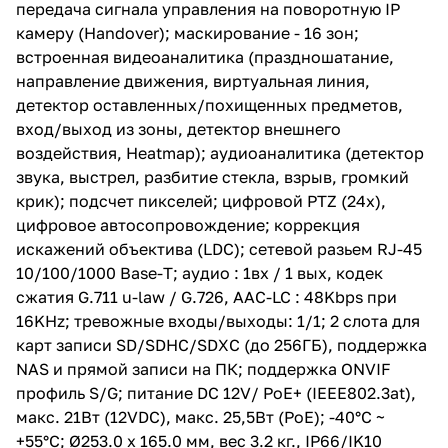
передача сигнала управления на поворотную IP
(праздношатание, направление
движения, виртуальная линия,
камеру (Handover); маскирование - 16 зон;
детектор оставленных/
встроенная видеоаналитика (праздношатание,
похищенных предметов, вход/
направление движения, виртуальная линия,
выход из зоны, детектор
внешнего воздействия,
детектор оставленных/похищенных предметов,
Heatmap); аудиоаналитика
вход/выход из зоны, детектор внешнего
(детектор звука, выстрел,
воздействия, Heatmap); аудиоаналитика (детектор
разбитие стекла, взрыв,
громкий крик); подсчет
звука, выстрел, разбитие стекла, взрыв, громкий
пикселей; цифровой PTZ (24х),
крик); подсчет пикселей; цифровой PTZ (24х),
цифровое автосопровождение;
цифровое автосопровождение; коррекция
коррекция искажений
объектива (LDC); сетевой
искажений объектива (LDC); сетевой разьем RJ-45
разьем RJ-45 10/100/1000 Base-
10/100/1000 Base-T; аудио : 1вх / 1 вых, кодек
T; аудио : 1вх / 1 вых, кодек
сжатия G.711 u-law / G.726, AAC-LC : 48Kbps при
сжатия G.711 u-law / G.726, AAC-
LC : 48Kbps при 16KHz;
16KHz; тревожные входы/выходы: 1/1; 2 слота для
тревожные входы/выходы: 1/1; 2
карт записи SD/SDHC/SDXC (до 256ГБ), поддержка
слота для карт записи
NAS и прямой записи на ПК; поддержка ONVIF
SD/SDHC/SDXC (до 256ГБ),
поддержка NAS и прямой
профиль S/G; питание DC 12V/ PoE+ (IEEE802.3at),
записи на ПК; поддержка ONVIF
макс. 21Вт (12VDC), макс. 25,5Вт (PoE); -40°C ~
профиль S/G; питание DC 12V/
+55°C; Ø253.0 x 165.0 мм, вес 3.2 кг., IP66/IK10
PoE+ (IEEE802.3at), макс. 21Вт