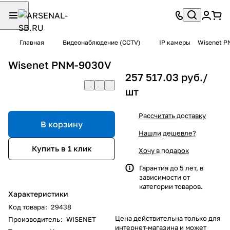
Главная
Видеонаблюдение (CCTV)
IP камеры
Wisenet P
Wisenet PNM-9030V
257 517.03 руб./
шт
Рассчитать доставку
В корзину
Нашли дешевле?
Купить в 1 клик
Хочу в подарок
Гарантия до 5 лет, в
зависимости от
категории товаров.
Характеристики
Код товара
:
29438
Цена действительна только для
Производитель
:
WISENET
интернет-магазина и может