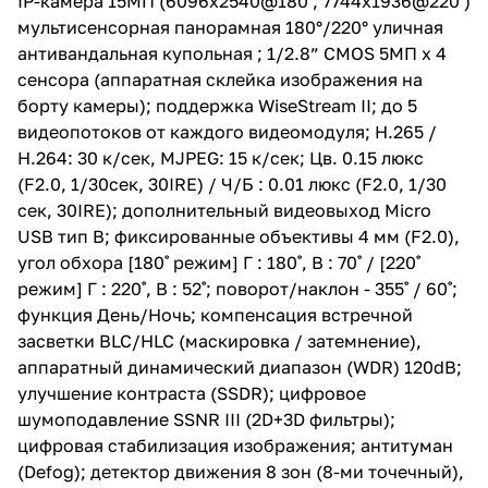
IP-камера 15МП (6096x2540@180˚, 7744x1936@220˚)
люкс (F2.0, 1/30сек, 30IRE) / Ч/
мультисенсорная панорамная 180°/220° уличная
Б : 0.01 люкс (F2.0, 1/30 сек,
30IRE); дополнительный
антивандальная купольная ; 1/2.8” CMOS 5МП х 4
видеовыход Micro USB тип B;
сенсора (аппаратная склейка изображения на
фиксированные объективы 4 мм
борту камеры); поддержка WiseStream II; до 5
(F2.0), угол обхора [180˚ режим]
Г : 180˚, В : 70˚ / [220˚ режим] Г :
видеопотоков от каждого видеомодуля; H.265 /
220˚, В : 52˚; поворот/наклон -
H.264: 30 к/сек, MJPEG: 15 к/сек; Цв. 0.15 люкс
355˚ / 60˚; функция День/Ночь;
(F2.0, 1/30сек, 30IRE) / Ч/Б : 0.01 люкс (F2.0, 1/30
компенсация встречной
засветки BLC/HLC (маскировка /
сек, 30IRE); дополнительный видеовыход Micro
затемнение), аппаратный
USB тип B; фиксированные объективы 4 мм (F2.0),
динамический диапазон (WDR)
угол обхора [180˚ режим] Г : 180˚, В : 70˚ / [220˚
120dB; улучшение контраста
(SSDR); цифровое
режим] Г : 220˚, В : 52˚; поворот/наклон - 355˚ / 60˚;
шумоподавление SSNR III
функция День/Ночь; компенсация встречной
(2D+3D фильтры); цифровая
засветки BLC/HLC (маскировка / затемнение),
стабилизация изображения;
антитуман (Defog); детектор
аппаратный динамический диапазон (WDR) 120dB;
движения 8 зон (8-ми
улучшение контраста (SSDR); цифровое
точечный), передача сигнала
шумоподавление SSNR III (2D+3D фильтры);
управления на поворотную IP
камеру (Handover);
цифровая стабилизация изображения; антитуман
маскирование - 16 зон;
(Defog); детектор движения 8 зон (8-ми точечный),
встроенная видеоаналитика