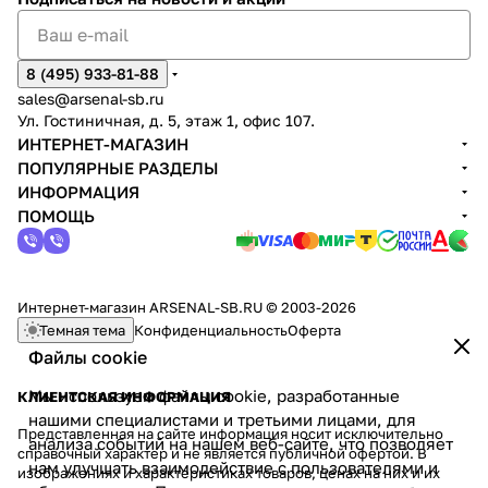
8 (495) 933-81-88
sales@arsenal-sb.ru
Ул. Гостиничная, д. 5, этаж 1, офис 107.
ИНТЕРНЕТ-МАГАЗИН
ПОПУЛЯРНЫЕ РАЗДЕЛЫ
ИНФОРМАЦИЯ
ПОМОЩЬ
Интернет-магазин ARSENAL-SB.RU © 2003-2026
Темная тема
Конфиденциальность
Оферта
Файлы cookie
Мы используем файлы cookie, разработанные
КЛИЕНТСКАЯ ИНФОРМАЦИЯ
нашими специалистами и третьими лицами, для
Представленная на сайте информация носит исключительно
анализа событий на нашем веб-сайте, что позволяет
справочный характер и не является публичной офертой. В
нам улучшать взаимодействие с пользователями и
изображениях и характеристиках товаров, ценах на них и их