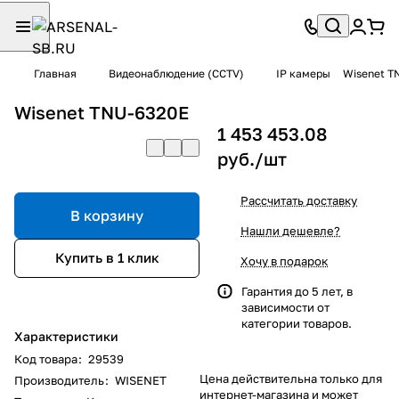
Главная
Видеонаблюдение (CCTV)
IP камеры
Wisenet T
Wisenet TNU-6320E
1 453 453.08
руб./
шт
Рассчитать доставку
В корзину
Нашли дешевле?
Купить в 1 клик
Хочу в подарок
Гарантия до 5 лет, в
зависимости от
категории товаров.
Характеристики
Код товара
:
29539
Цена действительна только для
Производитель
:
WISENET
интернет-магазина и может