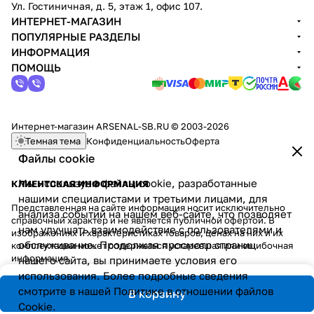
Ул. Гостиничная, д. 5, этаж 1, офис 107.
ИНТЕРНЕТ-МАГАЗИН
ПОПУЛЯРНЫЕ РАЗДЕЛЫ
ИНФОРМАЦИЯ
ПОМОЩЬ
Интернет-магазин ARSENAL-SB.RU © 2003-2026
Темная тема
Конфиденциальность
Оферта
Файлы cookie
Мы используем файлы cookie, разработанные
КЛИЕНТСКАЯ ИНФОРМАЦИЯ
нашими специалистами и третьими лицами, для
Представленная на сайте информация носит исключительно
анализа событий на нашем веб-сайте, что позволяет
справочный характер и не является публичной офертой. В
нам улучшать взаимодействие с пользователями и
изображениях и характеристиках товаров, ценах на них и их
обслуживание. Продолжая просмотр страниц
комплектации может содержаться устаревшая или ошибочная
информация.
нашего сайта, вы принимаете условия его
использования. Более подробные сведения
смотрите в нашей
Политике в отношении файлов
В корзину
Cookie
.