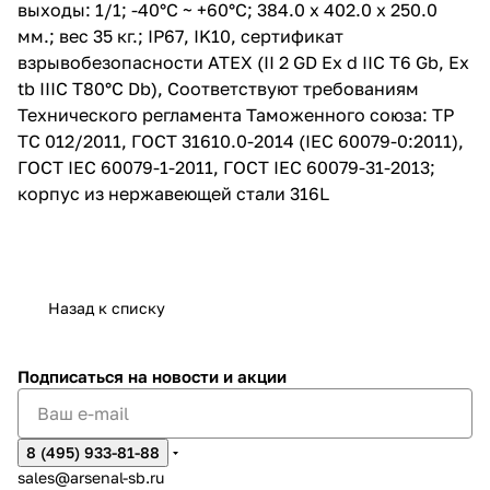
выходы: 1/1; -40°C ~ +60°C; 384.0 x 402.0 x 250.0
регламента Таможенного
союза: ТР ТС 012/2011, ГОСТ
мм.; вес 35 кг.; IP67, IK10, сертификат
31610.0-2014 (IEC 60079-0:2011),
взрывобезопасности ATEX (II 2 GD Ex d IIC T6 Gb, Ex
ГОСТ IEC 60079-1-2011, ГОСТ
tb IIIC T80°C Db), Соответствуют требованиям
IEC 60079-31-2013; корпус из
нержавеющей стали 316L
Технического регламента Таможенного союза: ТР
ТС 012/2011, ГОСТ 31610.0-2014 (IEC 60079-0:2011),
ГОСТ IEC 60079-1-2011, ГОСТ IEC 60079-31-2013;
корпус из нержавеющей стали 316L
Назад к списку
Подписаться
на новости и акции
8 (495) 933-81-88
sales@arsenal-sb.ru