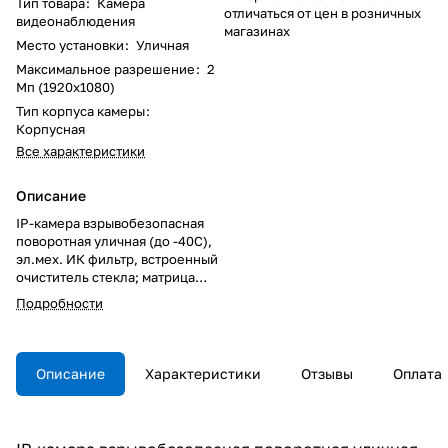
Тип товара
:
Камера
отличаться от цен в розничных
видеонаблюдения
магазинах
Место установки
:
Уличная
Максимальное разрешение
:
2
Мп (1920x1080)
Тип корпуса камеры
:
Корпусная
Все характеристики
Описание
IP-камера взрывобезопасная
поворотная уличная (до -40С),
эл.мех. ИК фильтр, встроенный
очиститель стекла; матрица
1/2.8" CMOS, 2Мпикс 1920x1080,
Подробности
60 кадр/сек.; 0,3/0.03лк, доп.
аналоговый видео выход CVBS :
1.0 V / 75Ω, BLC, WB, AGC, OSD,
DIS, ONVIF, встроенный
Описание
Характеристики
Отзывы
Оплата
трансфокатор 32х f=4.44-142,6
мм; поворотное устройство Гор.
360˚ бесконечно / Верт. 180˚
(-90˚ ~ +90˚), скорость поворота