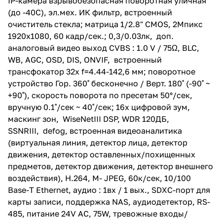
IP-камера взрывобезопасная поворотная уличная
по пресетам 50°/сек, вручную
(до -40С), эл.мех. ИК фильтр, встроенный
0.1˚/сек ~ 40˚/сек; 16x цифровой
зум, маскинг зон, WiseNetIII
очиститель стекла; матрица 1/2.8" CMOS, 2Мпикс
DSP, WDR 120ДБ, SSNRIII, defog,
1920x1080, 60 кадр/сек.; 0,3/0.03лк, доп.
встроенная видеоаналитика
аналоговый видео выход CVBS : 1.0 V / 75Ω, BLC,
(виртуальная линия, детектор
лица, детектор движения,
WB, AGC, OSD, DIS, ONVIF, встроенный
детектор оставленных/
трансфокатор 32х f=4.44-142,6 мм; поворотное
похищенных предметов,
устройство Гор. 360˚ бесконечно / Верт. 180˚ (-90˚ ~
детектор движения, детектор
внешнего воздействия), H.264,
+90˚), скорость поворота по пресетам 50°/сек,
M- JPEG, 60к/сек, 10/100 Base-T
вручную 0.1˚/сек ~ 40˚/сек; 16x цифровой зум,
Ethernet, аудио : 1вх / 1 вых.,
маскинг зон, WiseNetIII DSP, WDR 120ДБ,
SDXC-порт для карты записи,
поддержка NAS,
SSNRIII, defog, встроенная видеоаналитика
аудиодетектор, RS-485,
(виртуальная линия, детектор лица, детектор
питание 24V AC, 75W,
движения, детектор оставленных/похищенных
тревожные входы/выходы: 1/1;
-40°C ~ +60°C; 384.0 x 402.0 x
предметов, детектор движения, детектор внешнего
250.0 мм.; вес 35 кг.; IP67, IK10,
воздействия), H.264, M- JPEG, 60к/сек, 10/100
сертификат
Base-T Ethernet, аудио : 1вх / 1 вых., SDXC-порт для
взрывобезопасности ATEX (II 2
GD Ex d IIC T6 Gb, Ex tb IIIC
карты записи, поддержка NAS, аудиодетектор, RS-
T80°C Db), Соответствуют
485, питание 24V AC, 75W, тревожные входы/
требованиям Технического