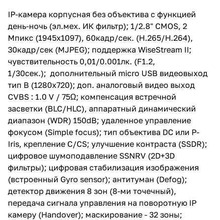
доп. аналоговый видео выход
CVBS : 1.0 V / 75Ω; компенсация
IP-камера корпусная без объектива с функцией
встречной засветки (BLC/HLC),
день-ночь (эл.мех. ИК фильтр); 1/2.8" CMOS, 2
аппаратный динамический
диапазон (WDR) 150dB;
Мпикс (1945x1097), 60кадр/сек. (H.265/H.264),
удаленное управление
30кадр/сек (MJPEG); поддержка WiseStream II;
фокусом (Simple focus); тип
чувствительность 0,01/0.001лк. (F1.2,
объектива DC или P-Iris,
крепление С/CS; улучшение
1/30сек.); дополнительный micro USB видеовыход
контраста (SSDR); цифровое
тип В (1280х720); доп. аналоговый видео выход
шумоподавление SSNRV
CVBS : 1.0 V / 75Ω; компенсация встречной
(2D+3D фильтры); цифровая
стабилизация изображения
засветки (BLC/HLC), аппаратный динамический
(встроенный Gyro sensor);
диапазон (WDR) 150dB; удаленное управление
антитуман (Defog); детектор
фокусом (Simple focus); тип объектива DC или P-
движения 8 зон (8-ми
точечный), передача сигнала
Iris, крепление С/CS; улучшение контраста (SSDR);
управления на поворотную IP
цифровое шумоподавление SSNRV (2D+3D
камеру (Handover);
фильтры); цифровая стабилизация изображения
маскирование - 32 зоны;
встроенная видеоаналитика
(встроенный Gyro sensor); антитуман (Defog);
(праздношатание, направление
детектор движения 8 зон (8-ми точечный),
движения, детекция
передача сигнала управления на поворотную IP
расфокусировки объектива,
детекция задымления/тумана;
камеру (Handover); маскирование - 32 зоны;