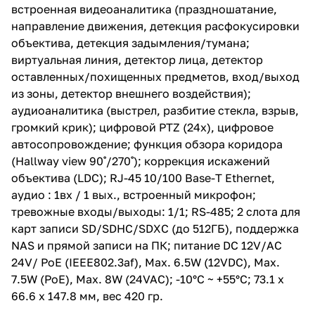
виртуальная линия, детектор
встроенная видеоаналитика (праздношатание,
лица, детектор оставленных/
направление движения, детекция расфокусировки
похищенных предметов, вход/
выход из зоны, детектор
объектива, детекция задымления/тумана;
внешнего воздействия);
виртуальная линия, детектор лица, детектор
аудиоаналитика (выстрел,
оставленных/похищенных предметов, вход/выход
разбитие стекла, взрыв,
громкий крик); цифровой PTZ
из зоны, детектор внешнего воздействия);
(24х), цифровое
аудиоаналитика (выстрел, разбитие стекла, взрыв,
автосопровождение; функция
громкий крик); цифровой PTZ (24х), цифровое
обзора коридора (Hallway view
90˚/270˚); коррекция искажений
автосопровождение; функция обзора коридора
объектива (LDC); RJ-45 10/100
(Hallway view 90˚/270˚); коррекция искажений
Base-T Ethernet, аудио : 1вх / 1
объектива (LDC); RJ-45 10/100 Base-T Ethernet,
вых., встроенный микрофон;
тревожные входы/выходы: 1/1;
аудио : 1вх / 1 вых., встроенный микрофон;
RS-485; 2 слота для карт записи
тревожные входы/выходы: 1/1; RS-485; 2 слота для
SD/SDHC/SDXC (до 512ГБ),
карт записи SD/SDHC/SDXC (до 512ГБ), поддержка
поддержка NAS и прямой
записи на ПК; питание DC
NAS и прямой записи на ПК; питание DC 12V/AC
12V/AC 24V/ PoE (IEEE802.3af),
24V/ PoE (IEEE802.3af), Max. 6.5W (12VDC), Max.
Max. 6.5W (12VDC), Max. 7.5W
7.5W (PoE), Max. 8W (24VAC); -10°C ~ +55°C; 73.1 x
(PoE), Max. 8W (24VAC); -10°C ~
+55°C; 73.1 x 66.6 x 147.8 мм, вес
66.6 x 147.8 мм, вес 420 гр.
420 гр.