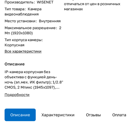
Производитель
:
WISENET
отличаться от цен в розничных
Тип товара
:
Камера
магазинах
видеонаблюдения
Место установки
:
Внутренняя
Максимальное разрешение
:
2
Мп (1920x1080)
Тип корпуса камеры
:
Корпусная
Все характеристики
Описание
IP-камера корпусная без
объектива с функцией день-
ночь (эл.мех. ИК фильтр); 1/2.8"
CMOS, 2 Мпикс (1945x1097),
60кадр/сек. (H.265/H.264),
Подробности
30кадр/сек (MJPEG);
поддержка WiseStream II;
чувствительность 0,01/0.001лк.
(F1.2, 1/30сек.);
Описание
Характеристики
Отзывы
Оплата
дополнительный micro USB
видеовыход тип В (1280х720);