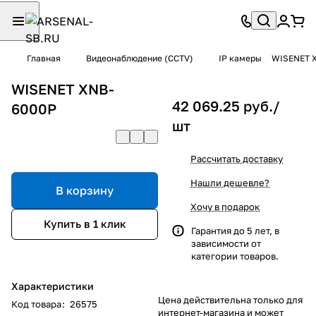
Главная
Видеонаблюдение (CCTV)
IP камеры
WISENET 
WISENET XNB-
42 069.25 руб./
6000P
шт
Рассчитать доставку
Нашли дешевле?
В корзину
Хочу в подарок
Купить в 1 клик
Гарантия до 5 лет, в
зависимости от
категории товаров.
Характеристики
Цена действительна только для
Код товара
:
26575
интернет-магазина и может