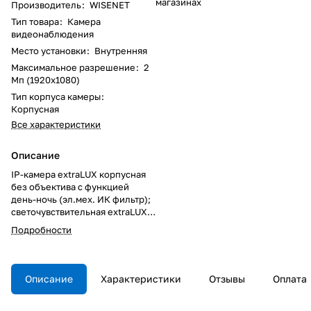
магазинах
Производитель
:
WISENET
Тип товара
:
Камера
видеонаблюдения
Место установки
:
Внутренняя
Максимальное разрешение
:
2
Мп (1920x1080)
Тип корпуса камеры
:
Корпусная
Все характеристики
Описание
IP-камера extraLUX корпусная
без объектива с функцией
день-ночь (эл.мех. ИК фильтр);
светочувствительная extraLUX
матрица 1/2" 2.17M CMOS,
Подробности
разрешение 2 Мпикс
(1945x1097), 60кадр/сек.
(H.265/H.264), 30кадр/сек
(MJPEG); поддержка
Описание
Характеристики
Отзывы
Оплата
WiseStream II; чувствительность
Цв.: 0.006 люкс (1/30сек., F1.2),