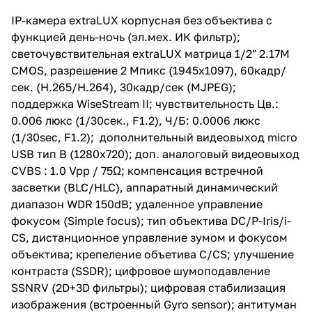
Ч/Б: 0.0006 люкс (1/30sec,
F1.2); дополнительный
IP-камера extraLUX корпусная без объектива с
видеовыход micro USB тип В
функцией день-ночь (эл.мех. ИК фильтр);
(1280х720); доп. аналоговый
видеовыход CVBS : 1.0 Vpp /
светочувствительная extraLUX матрица 1/2" 2.17M
75Ω; компенсация встречной
CMOS, разрешение 2 Мпикс (1945x1097), 60кадр/
засветки (BLC/HLC), аппаратный
сек. (H.265/H.264), 30кадр/сек (MJPEG);
динамический диапазон WDR
150dB; удаленное управление
поддержка WiseStream II; чувствительность Цв.:
фокусом (Simple focus); тип
0.006 люкс (1/30сек., F1.2), Ч/Б: 0.0006 люкс
объектива DC/P-Iris/i-CS,
(1/30sec, F1.2); дополнительный видеовыход micro
дистанционное управление
зумом и фокусом объектива;
USB тип В (1280х720); доп. аналоговый видеовыход
крепеление объетива С/CS;
CVBS : 1.0 Vpp / 75Ω; компенсация встречной
улучшение контраста (SSDR);
засветки (BLC/HLC), аппаратный динамический
цифровое шумоподавление
SSNRV (2D+3D фильтры);
диапазон WDR 150dB; удаленное управление
цифровая стабилизация
фокусом (Simple focus); тип объектива DC/P-Iris/i-
изображения (встроенный Gyro
CS, дистанционное управление зумом и фокусом
sensor); антитуман (Defog);
детектор движения 8 зон (8-ми
объектива; крепеление объетива С/CS; улучшение
точечный), передача сигнала
контраста (SSDR); цифровое шумоподавление
управления на поворотную IP
SSNRV (2D+3D фильтры); цифровая стабилизация
камеру (Handover);
маскирование - 32 зоны;
изображения (встроенный Gyro sensor); антитуман