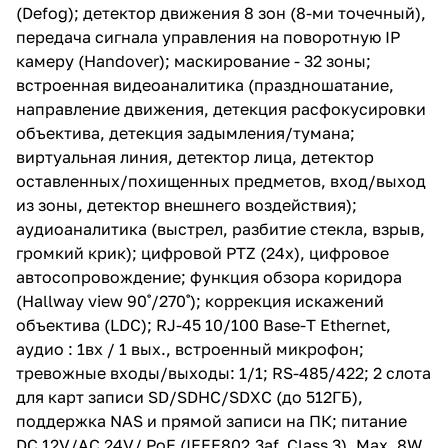
встроенная видеоаналитика
(Defog); детектор движения 8 зон (8-ми точечный),
(праздношатание, направление
передача сигнала управления на поворотную IP
движения, детекция
расфокусировки объектива,
камеру (Handover); маскирование - 32 зоны;
детекция задымления/тумана;
встроенная видеоаналитика (праздношатание,
виртуальная линия, детектор
направление движения, детекция расфокусировки
лица, детектор оставленных/
похищенных предметов, вход/
объектива, детекция задымления/тумана;
выход из зоны, детектор
виртуальная линия, детектор лица, детектор
внешнего воздействия);
оставленных/похищенных предметов, вход/выход
аудиоаналитика (выстрел,
разбитие стекла, взрыв,
из зоны, детектор внешнего воздействия);
громкий крик); цифровой PTZ
аудиоаналитика (выстрел, разбитие стекла, взрыв,
(24х), цифровое
громкий крик); цифровой PTZ (24х), цифровое
автосопровождение; функция
обзора коридора (Hallway view
автосопровождение; функция обзора коридора
90˚/270˚); коррекция искажений
(Hallway view 90˚/270˚); коррекция искажений
объектива (LDC); RJ-45 10/100
объектива (LDC); RJ-45 10/100 Base-T Ethernet,
Base-T Ethernet, аудио : 1вх / 1
вых., встроенный микрофон;
аудио : 1вх / 1 вых., встроенный микрофон;
тревожные входы/выходы: 1/1;
тревожные входы/выходы: 1/1; RS-485/422; 2 слота
RS-485/422; 2 слота для карт
для карт записи SD/SDHC/SDXC (до 512ГБ),
записи SD/SDHC/SDXC (до
512ГБ), поддержка NAS и
поддержка NAS и прямой записи на ПК; питание
прямой записи на ПК; питание
DC 12V/AC 24V/ PoE (IEEE802.3af, Class 3), Max. 8W