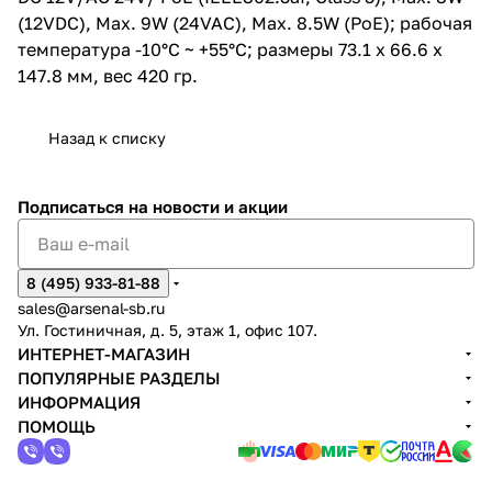
DC 12V/AC 24V/ PoE
(12VDC), Max. 9W (24VAC), Max. 8.5W (PoE); рабочая
(IEEE802.3af, Class 3), Max. 8W
(12VDC), Max. 9W (24VAC), Max.
температура -10°C ~ +55°C; размеры 73.1 x 66.6 x
8.5W (PoE); рабочая
147.8 мм, вес 420 гр.
температура -10°C ~ +55°C;
размеры 73.1 x 66.6 x 147.8 мм,
вес 420 гр.
Назад к списку
Подписаться
на новости и акции
8 (495) 933-81-88
sales@arsenal-sb.ru
Ул. Гостиничная, д. 5, этаж 1, офис 107.
ИНТЕРНЕТ-МАГАЗИН
ПОПУЛЯРНЫЕ РАЗДЕЛЫ
ИНФОРМАЦИЯ
ПОМОЩЬ