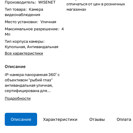
Производитель
:
WISENET
отличаться от цен в розничных
Тип товара
:
Камера
магазинах
видеонаблюдения
Место установки
:
Уличная
Максимальное разрешение
:
4
Мп
Тип корпуса камеры
:
Купольная, Антивандальная
Все характеристики
Описание
IP-камера панорамная 360˚ с
объективом "рыбий глаз"
антивандальная уличная,
сертифицирована для
использования на транспорте;
Подробности
функция день-ночь (эл.мех. ИК
фильтр), ИК подсветка до 15 м.;
матрица 1/1.8" 6MП CMOS,
разрешение 4,2 Мпикс
Описание
Характеристики
Отзывы
Оплата
(2048x2048), 30 кадр/сек.
(H.265/H.264), 15 кадр/сек