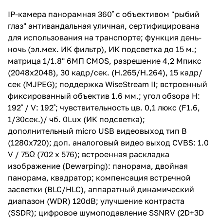
(MJPEG); поддержка
WiseStream II; встроенный
IP-камера панорамная 360˚ с объективом "рыбий
фиксированный объектив 1.6
глаз" антивандальная уличная, сертифицирована
мм.; угол обзора H: 192˚ / V:
192˚; чувствительность цв. 0,1
для использования на транспорте; функция день-
люкс (F1.6, 1/30сек.)/ чб. 0Lux
ночь (эл.мех. ИК фильтр), ИК подсветка до 15 м.;
(ИК подсветка);
матрица 1/1.8" 6MП CMOS, разрешение 4,2 Мпикс
дополнительный micro USB
видеовыход тип В (1280х720);
(2048x2048), 30 кадр/сек. (H.265/H.264), 15 кадр/
доп. аналоговый видео выход
сек (MJPEG); поддержка WiseStream II; встроенный
CVBS: 1.0 V / 75Ω (702 x 576);
фиксированный объектив 1.6 мм.; угол обзора H:
встроенная раскладка
изображение (Dewarping):
192˚ / V: 192˚; чувствительность цв. 0,1 люкс (F1.6,
панорама, двойная панорама,
1/30сек.)/ чб. 0Lux (ИК подсветка);
квадратор; компенсация
дополнительный micro USB видеовыход тип В
встречной засветки (BLC/HLC),
аппаратный динамический
(1280х720); доп. аналоговый видео выход CVBS: 1.0
диапазон (WDR) 120dB;
V / 75Ω (702 x 576); встроенная раскладка
улучшение контраста (SSDR);
изображение (Dewarping): панорама, двойная
цифровое шумоподавление
SSNRV (2D+3D фильтры);
панорама, квадратор; компенсация встречной
цифровая стабилизация
засветки (BLC/HLC), аппаратный динамический
изображения; антитуман
диапазон (WDR) 120dB; улучшение контраста
(Defog); детектор движения 8
зон (8-ми точечный), передача
(SSDR); цифровое шумоподавление SSNRV (2D+3D