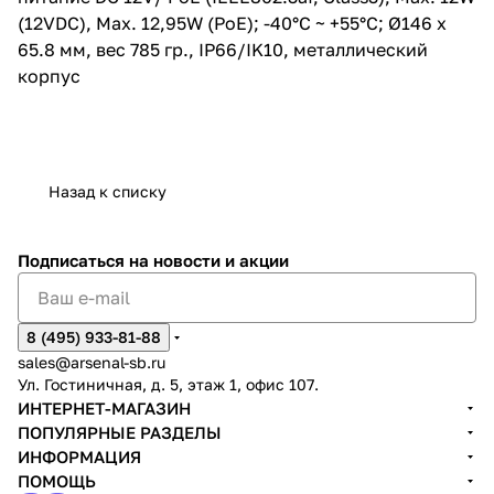
поддержка NAS и прямой
(12VDC), Max. 12,95W (PoE); -40°C ~ +55°C; Ø146 x
записи на ПК; питание DC 12V/
PoE (IEEE802.3af, Class3), Max.
65.8 мм, вес 785 гр., IP66/IK10, металлический
12W (12VDC), Max. 12,95W (PoE);
корпус
-40°C ~ +55°C; Ø146 x 65.8 мм,
вес 785 гр., IP66/IK10,
металлический корпус
Назад к списку
Подписаться
на новости и акции
8 (495) 933-81-88
sales@arsenal-sb.ru
Ул. Гостиничная, д. 5, этаж 1, офис 107.
ИНТЕРНЕТ-МАГАЗИН
ПОПУЛЯРНЫЕ РАЗДЕЛЫ
ИНФОРМАЦИЯ
ПОМОЩЬ