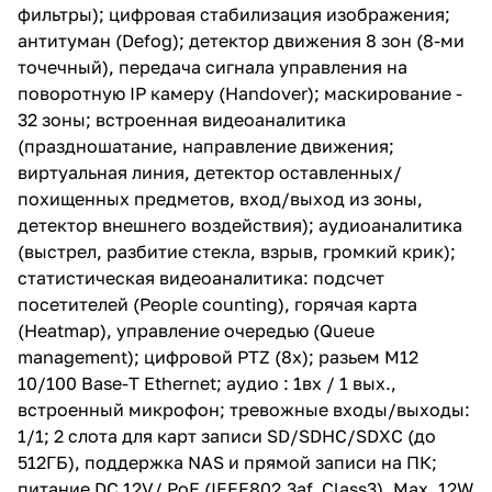
сигнала управления на
фильтры); цифровая стабилизация изображения;
поворотную IP камеру
антитуман (Defog); детектор движения 8 зон (8-ми
(Handover); маскирование - 32
зоны; встроенная
точечный), передача сигнала управления на
видеоаналитика
поворотную IP камеру (Handover); маскирование -
(праздношатание, направление
32 зоны; встроенная видеоаналитика
движения; виртуальная линия,
детектор оставленных/
(праздношатание, направление движения;
похищенных предметов, вход/
виртуальная линия, детектор оставленных/
выход из зоны, детектор
похищенных предметов, вход/выход из зоны,
внешнего воздействия);
аудиоаналитика (выстрел,
детектор внешнего воздействия); аудиоаналитика
разбитие стекла, взрыв,
(выстрел, разбитие стекла, взрыв, громкий крик);
громкий крик); статистическая
статистическая видеоаналитика: подсчет
видеоаналитика: подсчет
посетителей (People counting),
посетителей (People counting), горячая карта
горячая карта (Heatmap),
(Heatmap), управление очередью (Queue
управление очередью (Queue
management); цифровой PTZ (8х); разьем М12
management); цифровой PTZ
(8х); разьем М12 10/100 Base-T
10/100 Base-T Ethernet; аудио : 1вх / 1 вых.,
Ethernet; аудио : 1вх / 1 вых.,
встроенный микрофон; тревожные входы/выходы:
встроенный микрофон;
1/1; 2 слота для карт записи SD/SDHC/SDXC (до
тревожные входы/выходы: 1/1; 2
слота для карт записи
512ГБ), поддержка NAS и прямой записи на ПК;
SD/SDHC/SDXC (до 512ГБ),
питание DC 12V/ PoE (IEEE802.3af, Class3), Max. 12W