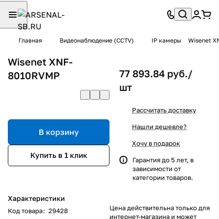
Главная
Видеонаблюдение (CCTV)
IP камеры
Wisenet X
Wisenet XNF-
77 893.84 руб./
8010RVMP
шт
Рассчитать доставку
Нашли дешевле?
В корзину
Хочу в подарок
Купить в 1 клик
Гарантия до 5 лет, в
зависимости от
категории товаров.
Характеристики
Цена действительна только для
Код товара
:
29428
интернет-магазина и может