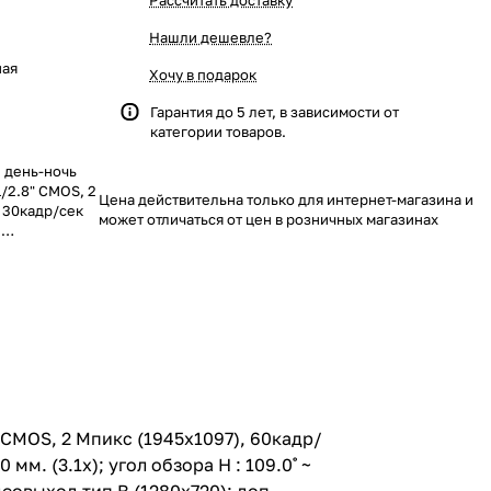
Рассчитать доставку
Нашли дешевле?
ная
Хочу в подарок
Гарантия до 5 лет, в зависимости от
категории товаров.
 день-ночь
Цена действительна только для интернет-магазина и
, 30кадр/сек
может отличаться от цен в розничных магазинах
й
л обзора H :
ь: цв. 0,1 люкс,
cro USB
 видео выход
чной засветки
н (WDR)
focus);
ение
 SSNRV
бражения;
 CMOS, 2 Мпикс (1945x1097), 60кадр/
едача сигнала
м. (3.1x); угол обзора H : 109.0˚ ~
);
литика