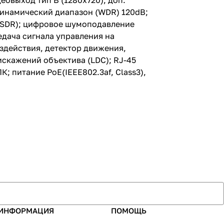
идеовыход тип В (1280х720); доп.
ижения,
 динамический диапазон (WDR) 120dB;
); функция
(SSDR); цифровое шумоподавление
екция
T Ethernet; 1
едача сигнала управления на
), поддержка
оздействия, детектор движения,
02.3af,
искажений объектива (LDC); RJ-45
 +55°C; Ø91.0
ый корпус
; питание PoE(IEEE802.3af, Class3),
ИНФОРМАЦИЯ
ПОМОЩЬ