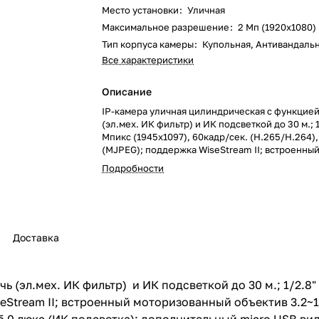
Место установки
:
Уличная
Максимальное разрешение
:
2 Мп (1920x1080)
Тип корпуса камеры
:
Купольная, Антивандаль
Все характеристики
Описание
IP-камера уличная цилиндрическая с функцией
(эл.мех. ИК фильтр) и ИК подсветкой до 30 м.; 1/2.8" CMOS, 2
Мпикс (1945x1097), 60кадр/сек. (H.265/H.264)
(MJPEG); поддержка WiseStream II; встроенны
моторизованный объектив 3.2~10 мм. (3.1x); уго
Подробности
109.0˚ ~ 33.2˚ / V : 57.4˚ ~ 18.7˚; чувствительност
ч/б 0 люкс (ИК подсветка); дополнительный mi
видеовыход тип В (1280х720); доп. аналоговый
CVBS : 1.0 V / 75Ω 720х576; компенсация встре
(BLC/HLC), аппаратный динамический диапазо
Доставка
120dB; удаленное управление фокусом (Simple 
управление диафрагмой объектива DC; улучш
контраста (SSDR); цифровое шумоподавление
(2D+3D фильтры); цифровая стабилизация изо
 (эл.мех. ИК фильтр) и ИК подсветкой до 30 м.; 1/2.8"
детектор движения 8 зон (8-ми точечный), пер
Stream II; встроенный моторизованный объектив 3.2~10 м
управления на поворотную IP камеру (Handover
маскирование - 32 зоны; встроенная видеоана