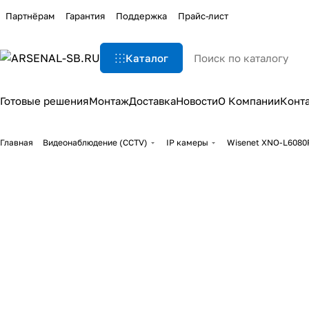
Партнёрам
Гарантия
Поддержка
Прайс-лист
Каталог
Готовые решения
Монтаж
Доставка
Новости
О Компании
Конт
Главная
Видеонаблюдение (CCTV)
IP камеры
Wisenet XNO-L6080