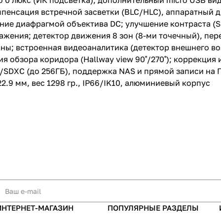
с, ч/б 0 люкс (ИК подсветка); дополнительный micro USB в
(детектор внешнего воздействия, детектор дв
компенсация встречной засветки (BLC/HLC), аппаратный
детектор расфокусировки); цифровой PTZ (24х
ление диафрагмой объектива DC; улучшение контраста 
обзора коридора (Hallway view 90˚/270˚); корр
искажений объектива (LDC); RJ-45 10/100 Base-
жения; детектор движения 8 зон (8-ми точечный), пер
слот для карт записи SD/SDHC/SDXC (до 256ГБ
зоны; встроенная видеоаналитика (детектор внешнего в
NAS и прямой записи на ПК; питание PoE(IEEE8
я обзора коридора (Hallway view 90˚/270˚); коррекция 
Class3), Max. 11W; рабочае температура -40°C ~
x 322.9 мм, вес 1298 гр., IP66/IK10, алюминиев
C/SDXC (до 256ГБ), поддержка NAS и прямой записи на ПК
22.9 мм, вес 1298 гр., IP66/IK10, алюминиевый корпус
ИНТЕРНЕТ-МАГАЗИН
ПОПУЛЯРНЫЕ РАЗДЕЛЫ