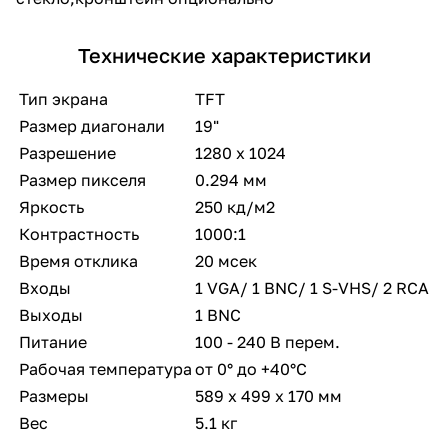
Технические характеристики
Тип экрана
TFT
Размер диагонали
19"
Разрешение
1280 х 1024
Размер пикселя
0.294 мм
Яркость
250 кд/м2
Контрастность
1000:1
Время отклика
20 мсек
Входы
1 VGA/ 1 BNC/ 1 S-VHS/ 2 RCA
Выходы
1 BNC
Питание
100 - 240 В перем.
Рабочая температура
от 0° до +40°С
Размеры
589 х 499 х 170 мм
Вес
5.1 кг