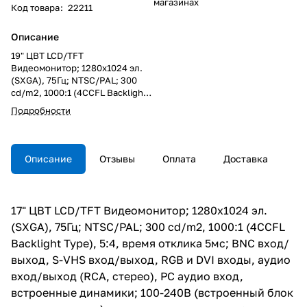
магазинах
Код товара
:
22211
Описание
19" ЦВТ LCD/TFT
Видеомонитор; 1280x1024 эл.
(SXGA), 75Гц; NTSC/PAL; 300
cd/m2, 1000:1 (4CCFL Backlight
Type), 5:4, время отклика 5мс;
Подробности
BNC вход/выход, S-VHS вход/
выход, RGB и DVI входы, аудио
вход/выход (RCA, стерео), PC
аудио вход, встроенные
Описание
Отзывы
Оплата
Доставка
динамики; 100-240В
(встроенный блок
электропитания), настольное
исполнение; 415x369x61 мм
17" ЦВТ LCD/TFT Видеомонитор; 1280x1024 эл.
(без учета подставки); цвет -
(SXGA), 75Гц; NTSC/PAL; 300 cd/m2, 1000:1 (4CCFL
черный
Backlight Type), 5:4, время отклика 5мс; BNC вход/
выход, S-VHS вход/выход, RGB и DVI входы, аудио
вход/выход (RCA, стерео), PC аудио вход,
встроенные динамики; 100-240В (встроенный блок