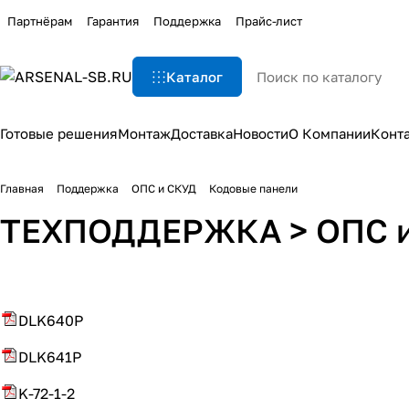
Партнёрам
Гарантия
Поддержка
Прайс-лист
Каталог
Готовые решения
Монтаж
Доставка
Новости
О Компании
Конт
Главная
Поддержка
ОПС и СКУД
Кодовые панели
ТЕХПОДДЕРЖКА > ОПС и
DLK640P
DLK641P
K-72-1-2