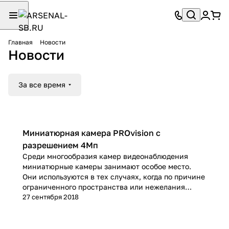
Главная
Новости
Новости
За все время
Миниатюрная камера PROvision с
разрешением 4Мп
Среди многообразия камер видеонаблюдения
миниатюрные камеры занимают особое место.
Они используются в тех случаях, когда по причине
ограниченного пространства или нежелания
заказчика делать камеру слишком заметной, не
27 сентября 2018
получается установить камеру стандартного
размера.