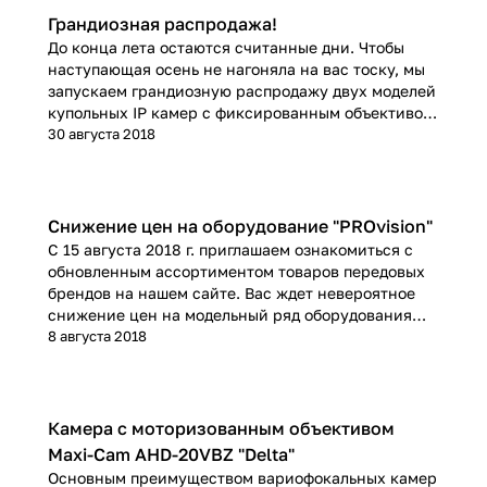
Грандиозная распродажа!
До конца лета остаются считанные дни. Чтобы
наступающая осень не нагоняла на вас тоску, мы
запускаем грандиозную распродажу двух моделей
купольных IP камер с фиксированным объективом
2.8 мм и с разрешением 1.3Мп и 2Мп
30 августа 2018
Снижение цен на оборудование "PROvision"
С 15 августа 2018 г. приглашаем ознакомиться с
обновленным ассортиментом товаров передовых
брендов на нашем сайте. Вас ждет невероятное
снижение цен на модельный ряд оборудования
"PROvision".
8 августа 2018
Камера с моторизованным объективом
Maxi-Cam AHD-20VBZ "Delta"
Основным преимуществом вариофокальных камер