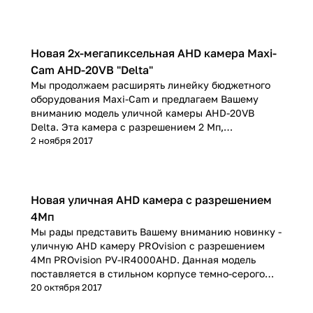
Новая 2х-мегапиксельная AHD камера Maxi-
Cam AHD-20VB "Delta"
Мы продолжаем расширять линейку бюджетного
оборудования Maxi-Cam и предлагаем Вашему
вниманию модель уличной камеры AHD-20VB
Delta. Эта камера с разрешением 2 Мп,
поддерживает как наиболее востребованный
2 ноября 2017
формат на российском рынке AHD, так и
конкурирующие форматы TVI и CVI
Новая уличная AHD камера с разрешением
4Мп
Мы рады представить Вашему вниманию новинку -
уличную AHD камеру PROvision с разрешением
4Мп PROvision PV-IR4000AHD. Данная модель
поставляется в стильном корпусе темно-серого
цвета, который полюбился нашим клиентам, как у
20 октября 2017
камер PV-IR1300AHD и PV-IR2000AHD.