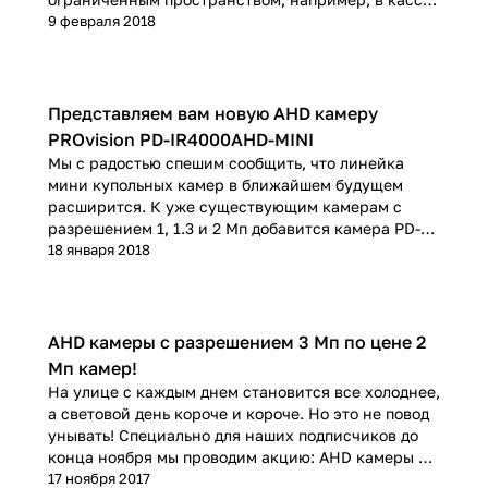
операциониста, или сделать камеру максимально
9 февраля 2018
малозаметной.
Представляем вам новую AHD камеру
PROvision PD-IR4000AHD-MINI
Мы с радостью спешим сообщить, что линейка
мини купольных камер в ближайшем будущем
расширится. К уже существующим камерам с
разрешением 1, 1.3 и 2 Мп добавится камера PD-
IR4000AHD-MINI с разрешением 4Мп.
18 января 2018
AHD камеры с разрешением 3 Мп по цене 2
Мп камер!
На улице с каждым днем становится все холоднее,
а световой день короче и короче. Но это не повод
унывать! Специально для наших подписчиков до
конца ноября мы проводим акцию: AHD камеры с
разрешением 3 Мп продаем по цене 2Мп камер!
17 ноября 2017