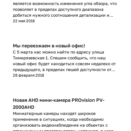
является возможность изменения угла обзора, что
позволяет в пределах доступного диапазона
добиться нужного соотношения детализации и
полноты охвата наблюдаемой области. Как
22 мая 2018
правило, фокусное расстояние настраивается или
до установки камеры или во время ее монтажа.
Проблема, впрочем, в том, что последующее
изменение фокусного расстояния без контакта с
Мы переезжаем в новый офис!
камерой невозможно. И тут на помощь приходят
С 5 марта нас можно найти по адресу улица
камеры с моторизованным объективом, который
Тимирязевская 1. Спешим сообщить, что наш
управляется удаленно.
новый офис будет находиться совсем недалеко от
предыдущего, в пределах пешей доступности от
станции метро Дмитровская.
28 февраля 2018
Новая AHD мини-камера PROvision PV-
2000AHD
Миниатюрные камеры находят широкое
применение в ситуациях, когда необходимо
организовать видеонаблюдение на объектах с
ограниченным пространством, например, в кассе