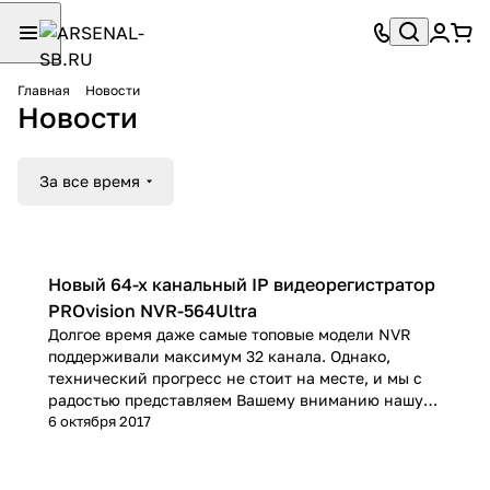
Главная
Новости
Новости
За все время
Новый 64-х канальный IP видеорегистратор
PROvision NVR-564Ultrа
Долгое время даже самые топовые модели NVR
поддерживали максимум 32 канала. Однако,
технический прогресс не стоит на месте, и мы с
радостью представляем Вашему вниманию нашу
новинку - регистратор PROvision NVR-564Ultrа,
6 октября 2017
позволяющий вести запись с 64 IP камер с
разрешением 2Мп и поддерживающий последний
формат компрессии видео H.265, обеспечивающий