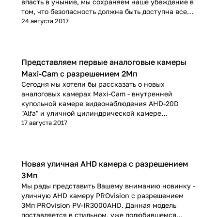
впасть в уныние, мы сохраняем наше убеждение в
том, что безопасность должна быть доступна всем,
а не быть уделом избранных. И сегодня мы хотели
24 августа 2017
бы рассказать о двух наших промо позициях AHD
камер.
Представляем первые аналоговые камеры
Maxi-Cam с разрешением 2Мп
Сегодня мы хотели бы рассказать о новых
аналоговых камерах Maxi-Cam - внутренней
купольной камере видеонаблюдения AHD-20D
"Alfa" и уличной цилиндрической камере
видеонаблюдения AHD-20B "Omega". Эти камеры
17 августа 2017
обладают разрешением 2Мп и фиксированным
объективом 3.6 мм.
Новая уличная AHD камера с разрешением
3Мп
Мы рады представить Вашему вниманию новинку -
уличную AHD камеру PROvision с разрешением
3Мп PROvision PV-IR3000AHD. Данная модель
поставляется в стильном, уже полюбившемся