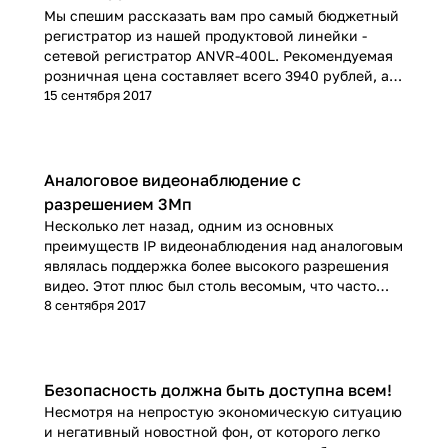
Мы спешим рассказать вам про самый бюджетный
регистратор из нашей продуктовой линейки -
сетевой регистратор ANVR-400L. Рекомендуемая
розничная цена составляет всего 3940 рублей, а
за эти деньги вы получаете возможность
15 сентября 2017
записывать 4 IP канала видео с разрешением 2Мп.
Аналоговое видеонаблюдение с
разрешением 3Мп
Несколько лет назад, одним из основных
преимуществ IP видеонаблюдения над аналоговым
являлась поддержка более высокого разрешения
видео. Этот плюс был столь весомым, что часто
перевешивал преимущества аналоговых систем.
8 сентября 2017
Сейчас же, мы можем предложить нашим
клиентам камеры AHD с разрешением 3Мп! У нас
имеются три модели - купольная камера для
установки в помещении и две уличные камеры.
Безопасность должна быть доступна всем!
Очень скоро у нас появятся камеры с
Несмотря на непростую экономическую ситуацию
разрешением 4Мп!
и негативный новостной фон, от которого легко