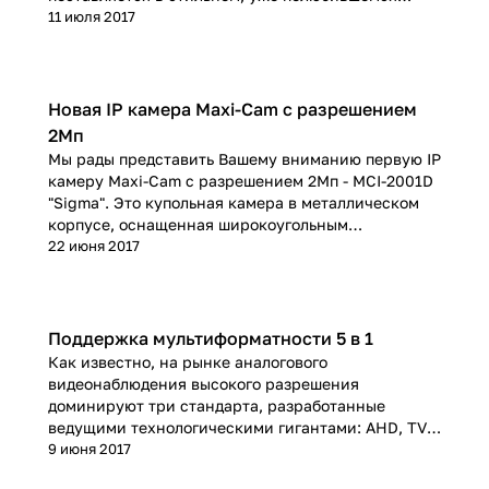
нашим клиентам корпусе темно-серого цвета, как
11 июля 2017
у камер PV-IR1300AHD и PV-IR2000AHD
Новая IP камера Maxi-Cam с разрешением
2Мп
Мы рады представить Вашему вниманию первую IP
камеру Maxi-Cam с разрешением 2Мп - MCI-2001D
"Sigma". Это купольная камера в металлическом
корпусе, оснащенная широкоугольным
объективом 2.8 мм. Камера имеет встроенный
22 июня 2017
модуль POE питания, защищена от влаги, а ее
универсальный корпус и форм-фактор делают ее
пригодной для установки как в помещении, так и
на улице.
Поддержка мультиформатности 5 в 1
Как известно, на рынке аналогового
видеонаблюдения высокого разрешения
доминируют три стандарта, разработанные
ведущими технологическими гигантами: AHD, TVI
и CVI. Долгое время они были взаимно
9 июня 2017
несовместимы, что создавало немало неудобства: