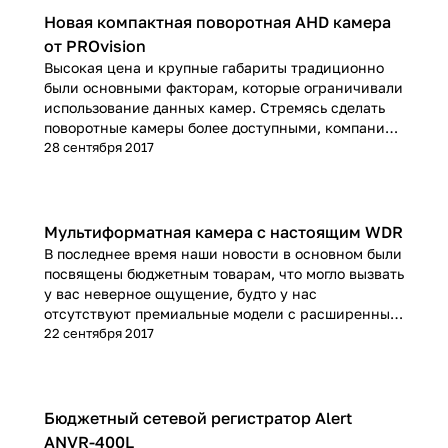
экономию дискового пространства до 30% по
Новая компактная поворотная AHD камера
сравнению с традиционным H.264.
от PROvision
Высокая цена и крупные габариты традиционно
были основными факторам, которые ограничивали
использование данных камер. Стремясь сделать
поворотные камеры более доступными, компания
"Арсенал-СБ" представляет новинку - недорогую
28 сентября 2017
компактную поворотную AHD камеру PD-
PTZ2000AHDMINI
Мультиформатная камера с настоящим WDR
В последнее время наши новости в основном были
посвящены бюджетным товарам, что могло вызвать
у вас неверное ощущение, будто у нас
отсутствуют премиальные модели с расширенным
функционалом. В этой новости мы расскажем о
22 сентября 2017
новинке из премиальной категории - уличной
мультиформатной камере PVF-IR2000AHDW с
поддержкой настоящего широкого динамического
диапазона (True WDR).
Бюджетный сетевой регистратор Alert
ANVR-400L