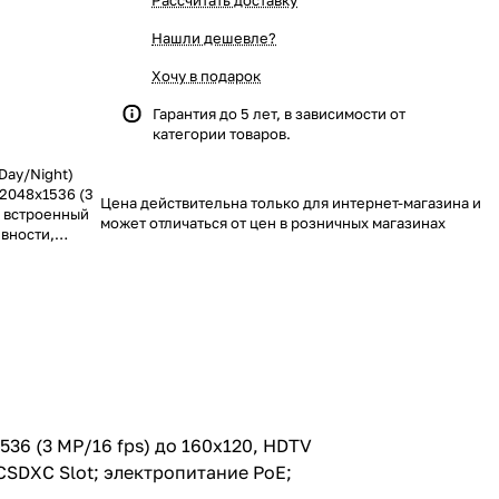
Рассчитать доставку
Нашли дешевле?
Хочу в подарок
Гарантия до 5 лет, в зависимости от
категории товаров.
Day/Night)
2048x1536 (3
Цена действительна только для интернет-магазина и
; встроенный
может отличаться от цен в розничных магазинах
ивности,
тание PoE;
0°С),
536 (3 MP/16 fps) до 160x120, HDTV
SDXC Slot; электропитание PoE;