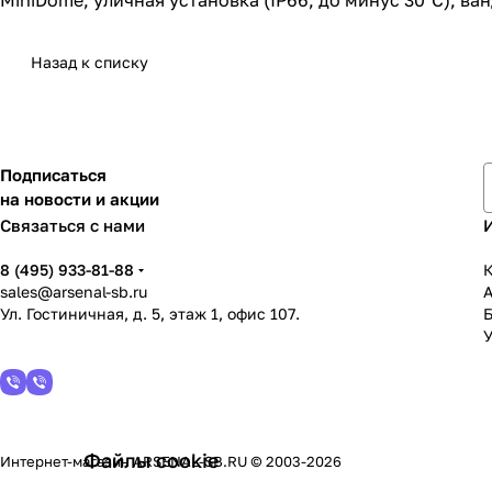
MiniDome, уличная установка (IP66, до минус 30°С), 
Назад к списку
Подписаться
на новости и акции
Связаться с нами
8 (495) 933-81-88
К
sales@arsenal-sb.ru
Ул. Гостиничная, д. 5, этаж 1, офис 107.
У
Файлы cookie
Интернет-магазин ARSENAL-SB.RU © 2003-2026