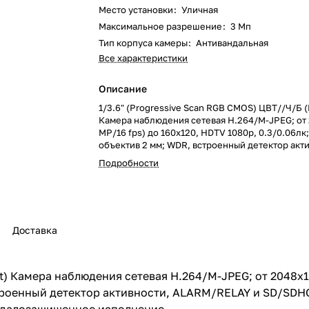
Место установки
:
Уличная
Максимальное разрешение
:
3 Мп
Тип корпуса камеры
:
Антивандальная
Все характеристики
Описание
1/3.6" (Progressive Scan RGB CMOS) ЦВТ//Ч/Б (
Камера наблюдения сетевая H.264/M-JPEG; от 
MP/16 fps) до 160x120, HDTV 1080p, 0.3/0.06лк
объектив 2 мм; WDR, встроенный детектор акт
ALARM/RELAY и SD/SDHCSDXC Slot; электропи
Подробности
MiniDome, уличная установка (IP66, до минус 3
вандалозащищенное исполнение.
Доставка
ht) Камера наблюдения сетевая H.264/M-JPEG; от 2048x1
троенный детектор активности, ALARM/RELAY и SD/SDHC