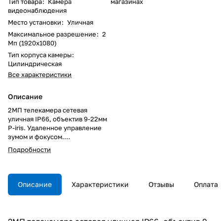
Тип товара
:
Камера
магазинах
видеонаблюдения
Место установки
:
Уличная
Максимальное разрешение
:
2
Мп (1920x1080)
Тип корпуса камеры
:
Цилиндрическая
Все характеристики
Описание
2МП телекамера сетевая
уличная IP66, объектив 9-22мм
P-iris. Удаленное управление
зумом и фокусом.
Механический ИК-фильтр.
Подробности
Разрешение HDTV 1080p /2MP
при 50/60 fps. Видео детектор
движения, corridor format,
Lightfinder, Zipstream, WDR –
Описание
Характеристики
Отзывы
Оплата
Forensic Capture. I/O порты,
microSD/SDHC слот. Питание
Power over Ethernet. Рабочие
температуры -30 °C до 60 °C.