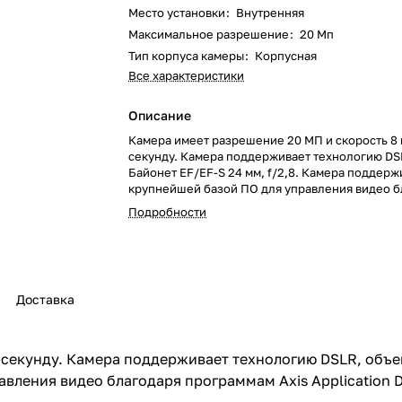
Место установки
:
Внутренняя
Максимальное разрешение
:
20 Мп
Тип корпуса камеры
:
Корпусная
Все характеристики
Описание
Камера имеет разрешение 20 МП и скорость 8 
секунду. Камера поддерживает технологию DS
Байонет EF/EF-S 24 мм, f/2,8. Камера поддерж
крупнейшей базой ПО для управления видео б
программам Axis Application Development Part
Подробности
Program и AXIS Camera Station.
Доставка
 секунду. Камера поддерживает технологию DSLR, объек
ления видео благодаря программам Axis Application De