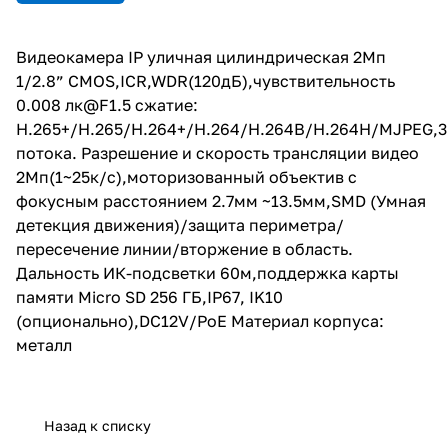
~13.5мм,SMD (Умная детекция
движения)/защита периметра/
пересечение линии/вторжение
Видеокамера IP уличная цилиндрическая 2Мп
в область. Дальность ИК-
1/2.8” CMOS,ICR,WDR(120дБ),чувствительность
подсветки 60м,поддержка
карты памяти Micro SD 256
0.008 лк@F1.5 сжатие:
ГБ,IP67, IK10
H.265+/H.265/H.264+/H.264/H.264B/H.264H/MJPEG,3
(опционально),DC12V/PoE
потока. Разрешение и скорость трансляции видео
Материал корпуса: металл
2Мп(1~25к/с),моторизованный объектив с
фокусным расстоянием 2.7мм ~13.5мм,SMD (Умная
детекция движения)/защита периметра/
пересечение линии/вторжение в область.
Дальность ИК-подсветки 60м,поддержка карты
памяти Micro SD 256 ГБ,IP67, IK10
(опционально),DC12V/PoE Материал корпуса:
металл
Назад к списку