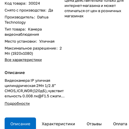
Цена действительна только для
Код товара
:
30024
интернет-магазина и может
Снято с производства
:
Да
отличаться от цен в розничных
магазинах
Производитель
:
Dahua
Technology
Тип товара
:
Камера
видеонаблюдения
Место установки
:
Уличная
Максимальное разрешение
:
2
Мп (1920x1080)
Все характеристики
Описание
Видеокамера IP уличная
цилиндрическая 2Мп 1/2.8”
CMOS,ICR,WDR(120дБ),чувствит
ельность 0.008 лк@F1.5 сжатие:
H.265+/H.265/H.264+/H.264/H.
Подробности
264B/H.264H/MJPEG,3 потока.
Разрешение и скорость
трансляции видео 2Мп(1~25к/
с),моторизованный объектив с
Описание
Характеристики
Отзывы
Оплата
фокусным расстоянием 2.7мм