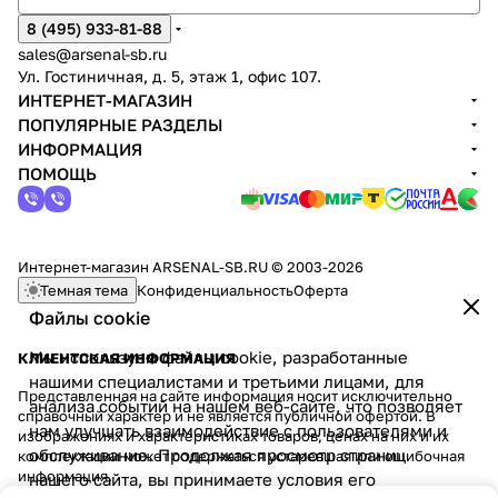
8 (495) 933-81-88
sales@arsenal-sb.ru
Ул. Гостиничная, д. 5, этаж 1, офис 107.
ИНТЕРНЕТ-МАГАЗИН
ПОПУЛЯРНЫЕ РАЗДЕЛЫ
ИНФОРМАЦИЯ
ПОМОЩЬ
Интернет-магазин ARSENAL-SB.RU © 2003-2026
Темная тема
Конфиденциальность
Оферта
Файлы cookie
Мы используем файлы cookie, разработанные
КЛИЕНТСКАЯ ИНФОРМАЦИЯ
нашими специалистами и третьими лицами, для
Представленная на сайте информация носит исключительно
анализа событий на нашем веб-сайте, что позволяет
справочный характер и не является публичной офертой. В
нам улучшать взаимодействие с пользователями и
изображениях и характеристиках товаров, ценах на них и их
обслуживание. Продолжая просмотр страниц
комплектации может содержаться устаревшая или ошибочная
информация.
нашего сайта, вы принимаете условия его