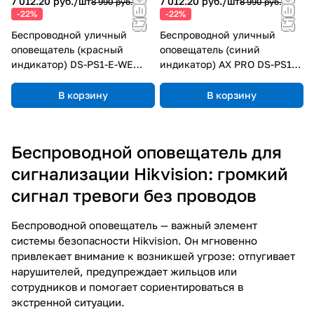
7 012.20 руб./
шт
7 012.20 руб./
шт
8 990 руб.
8 990 руб.
-22%
-22%
Беспроводной уличный
Беспроводной уличный
оповещатель (красный
оповещатель (синий
индикатор) DS-PS1-E-WE
индикатор) AX PRO DS-PS1-
(Red Indicator)
E-WE (Blue Indicator)
В корзину
В корзину
Беспроводной оповещатель для
сигнализации Hikvision: громкий
сигнал тревоги без проводов
Беспроводной оповещатель — важный элемент
системы безопасности Hikvision. Он мгновенно
привлекает внимание к возникшей угрозе: отпугивает
нарушителей, предупреждает жильцов или
сотрудников и помогает сориентироваться в
экстренной ситуации.