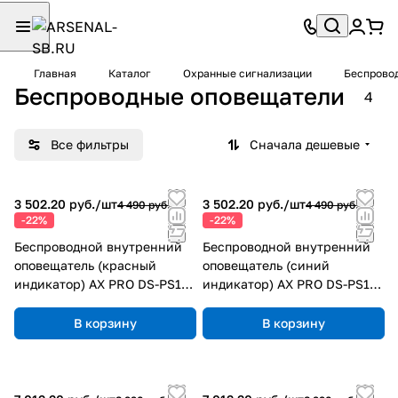
Главная
Каталог
Охранные сигнализации
Беспровод
Беспроводные оповещатели
4
Все фильтры
Сначала дешевые
3 502.20 руб./
шт
3 502.20 руб./
шт
4 490 руб.
4 490 руб.
-22%
-22%
Беспроводной внутренний
Беспроводной внутренний
оповещатель (красный
оповещатель (синий
индикатор) AX PRO DS-PS1-I-
индикатор) AX PRO DS-PS1-I-
WE (Red Indicator)
WE (Blue Indicator)
В корзину
В корзину