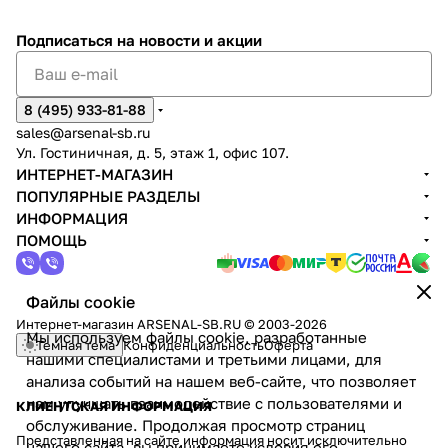
Подписаться
на новости и акции
8 (495) 933-81-88
sales@arsenal-sb.ru
Ул. Гостиничная, д. 5, этаж 1, офис 107.
ИНТЕРНЕТ-МАГАЗИН
ПОПУЛЯРНЫЕ РАЗДЕЛЫ
ИНФОРМАЦИЯ
ПОМОЩЬ
Файлы cookie
Интернет-магазин ARSENAL-SB.RU © 2003-2026
Мы используем файлы cookie, разработанные
Темная тема
Конфиденциальность
Оферта
нашими специалистами и третьими лицами, для
анализа событий на нашем веб-сайте, что позволяет
нам улучшать взаимодействие с пользователями и
КЛИЕНТСКАЯ ИНФОРМАЦИЯ
обслуживание. Продолжая просмотр страниц
Представленная на сайте информация носит исключительно
нашего сайта, вы принимаете условия его